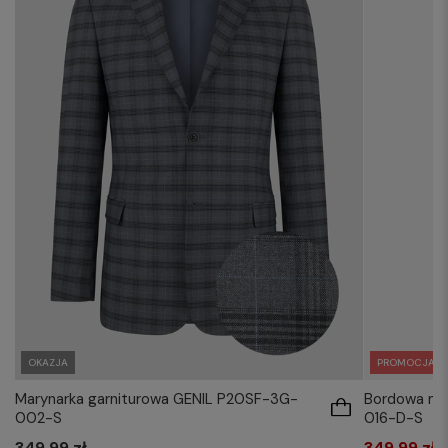
PROMOCJA
OKAZJA
Bordowa ma
Marynarka garniturowa GENIL P20SF-3G-
016-D-S
002-S
349,99 zł
349,99 zł