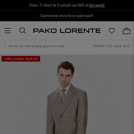
Polo i T-shirt ➤ 3 sztuki za 199 zł
Sprawdź
Darmowe zwroty w salonach
Wróć do:
Marynarki garniturowe
P24WF-3G-004-A-S
-20% z kodem: SALE-20