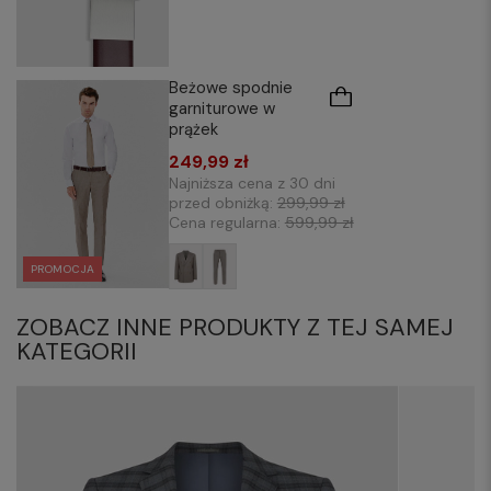
Beżowe spodnie
garniturowe w
prążek
249,99 zł
Najniższa cena z 30 dni
przed obniżką:
299,99 zł
Cena regularna:
599,99 zł
PROMOCJA
ZOBACZ INNE PRODUKTY Z TEJ SAMEJ
KATEGORII