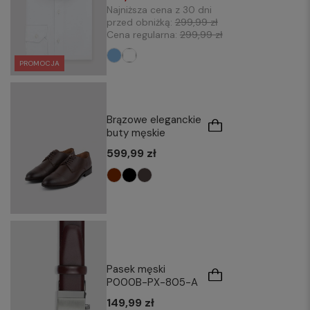
Najniższa cena z 30 dni
przed obniżką:
299,99 zł
Cena regularna:
299,99 zł
PROMOCJA
Brązowe eleganckie
buty męskie
599,99 zł
Pasek męski
P000B-PX-805-A
149,99 zł