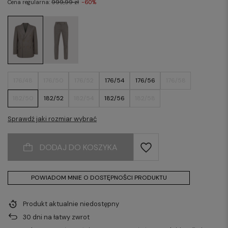
Cena regularna:
999,99 zł
-60%
176/48
176/50
176/52
176/54
176/56
176/58
182/50
182/52
182/54
182/56
182/58
Sprawdź jaki rozmiar wybrać
DODAJ DO KOSZYKA
POWIADOM MNIE O DOSTĘPNOŚCI PRODUKTU
Produkt aktualnie niedostępny
30
dni na łatwy zwrot