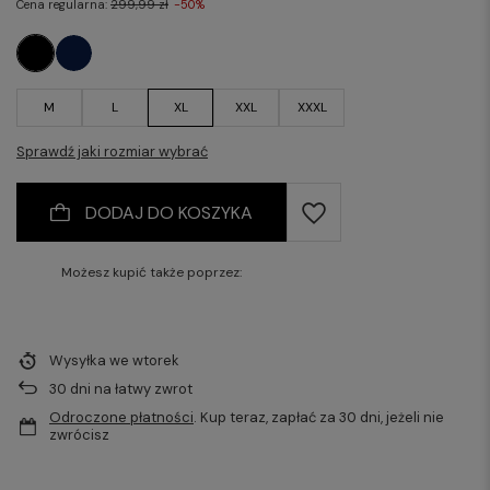
Cena regularna:
299,99 zł
-50%
M
L
XL
XXL
XXXL
Sprawdź jaki rozmiar wybrać
DODAJ DO KOSZYKA
Możesz kupić także poprzez:
Wysyłka
we wtorek
30
dni na łatwy zwrot
Odroczone płatności
. Kup teraz, zapłać za 30 dni, jeżeli nie
zwrócisz