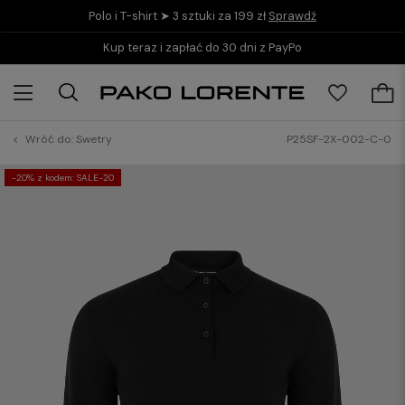
Polo i T-shirt ➤ 3 sztuki za 199 zł
Sprawdź
Kup teraz i zapłać do 30 dni z PayPo
Wróć do:
Swetry
P25SF-2X-002-C-0
-20% z kodem: SALE-20