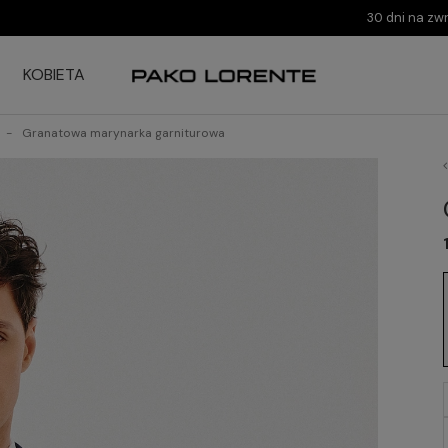
30 dni na zw
KOBIETA
Granatowa marynarka garniturowa