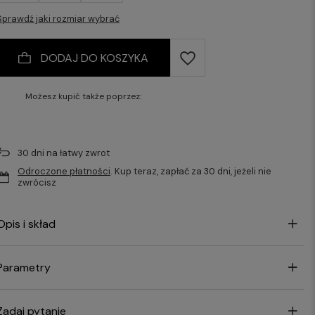
Sprawdź jaki rozmiar wybrać
DODAJ DO KOSZYKA
Możesz kupić także poprzez:
30
dni na łatwy zwrot
Odroczone płatności
. Kup teraz, zapłać za 30 dni, jeżeli nie
zwrócisz
Opis i skład
Parametry
Zadaj pytanie