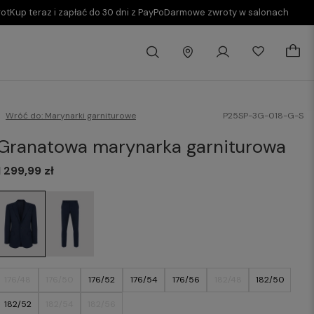
rot
Kup teraz i zapłać do 30 dni z PayPo
Darmowe zwroty w salonach
Wróć do:
Marynarki garniturowe
P25SP-3G-018-G-S
Granatowa marynarka garniturowa
1 299,99 zł
176/48
176/50
176/52
176/54
176/56
182/48
182/50
182/52
182/54
182/56