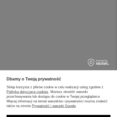
Dbamy o Twoją prywatność
Sklep korzysta z plików cookie w celu realizacji usług zgodnie z
Polityką dotyczącą cookies
. Możesz określić warunki
przechowywania lub dostępu do cookie w Twojej przeglądarce.
Więcej informacji na temat warunków i prywatności można znaleźć
także na stronie
Prywatność i warunki Google
.