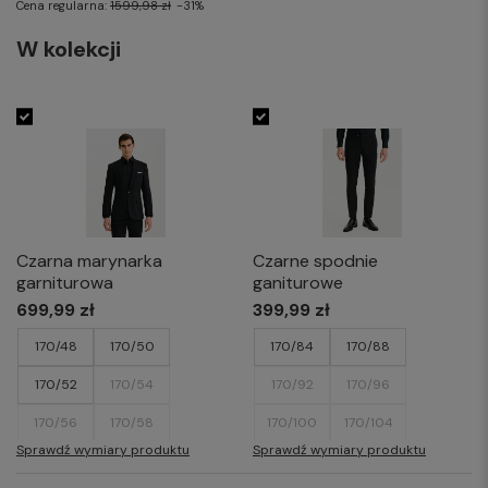
Cena regularna:
1599,98 zł
-31%
W kolekcji
Czarna marynarka
Czarne spodnie
garniturowa
ganiturowe
699,99 zł
399,99 zł
170/48
170/50
170/84
170/88
170/52
170/54
170/92
170/96
170/56
170/58
170/100
170/104
Sprawdź wymiary produktu
Sprawdź wymiary produktu
170/60
176/48
170/108
176/84