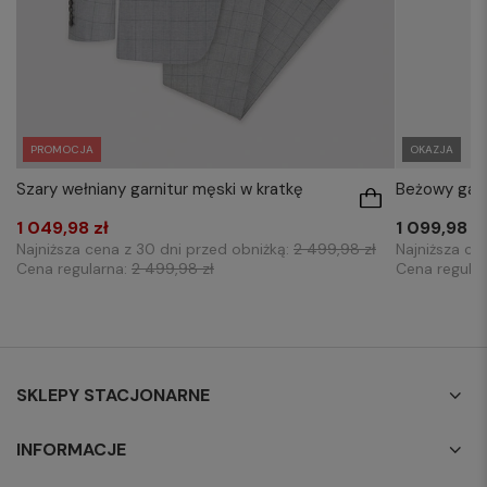
PROMOCJA
OKAZJA
Szary wełniany garnitur męski w kratkę
Beżowy garn
1 049,98 zł
1 099,98 z
Najniższa cena z 30 dni przed obniżką:
2 499,98 zł
Najniższa ce
Cena regularna:
2 499,98 zł
Cena regula
SKLEPY STACJONARNE
INFORMACJE