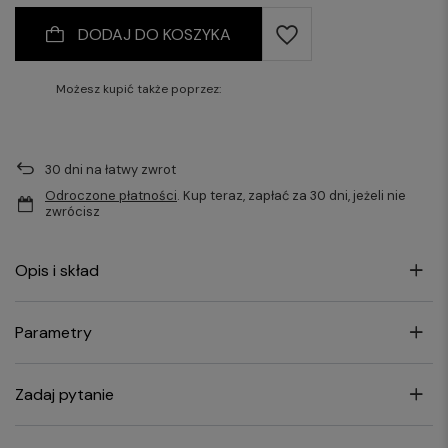
176/50
176/52
176/88
176/92
DODAJ DO KOSZYKA
176/54
176/56
176/96
176/100
176/58
176/60
176/104
176/108
Możesz kupić także poprzez:
182/84
182/88
182/92
182/96
30
dni na łatwy zwrot
182/100
Odroczone płatności
. Kup teraz, zapłać za 30 dni, jeżeli nie
zwrócisz
Opis i skład
Parametry
Zadaj pytanie