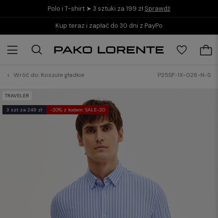
Polo i T-shirt ➤ 3 sztuki za 199 zł
Sprawdź
Kup teraz i zapłać do 30 dni z PayPo
Wróć do:
Koszule gładkie
P25SF-1X-028-N-S
TRAVELER
3 szt za 249 zł
-20% z kodem: SALE-20