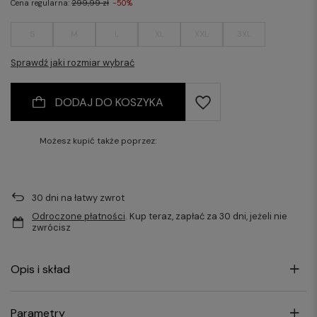
Cena regularna:
299,99 zł
-50%
S
M
L
XL
XXL
3XL
Sprawdź jaki rozmiar wybrać
DODAJ DO KOSZYKA
Możesz kupić także poprzez:
30
dni na łatwy zwrot
Odroczone płatności
. Kup teraz, zapłać za 30 dni, jeżeli nie
zwrócisz
Opis i skład
Parametry