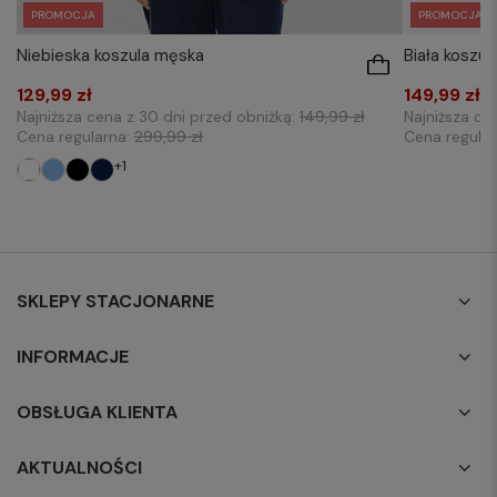
PROMOCJA
PROMOCJA
Niebieska koszula męska
Biała koszu
129,99 zł
149,99 zł
Najniższa cena z 30 dni przed obniżką:
149,99 zł
Najniższa ce
Cena regularna:
299,99 zł
Cena regula
+1
SKLEPY STACJONARNE
INFORMACJE
OBSŁUGA KLIENTA
AKTUALNOŚCI