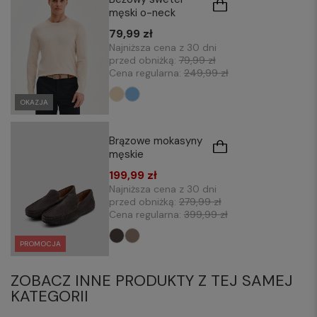
męski o-neck
79,99 zł
Najniższa cena z 30 dni
przed obniżką:
79,99 zł
Cena regularna:
249,99 zł
OKAZJA
Brązowe mokasyny
męskie
199,99 zł
Najniższa cena z 30 dni
przed obniżką:
279,99 zł
Cena regularna:
399,99 zł
PROMOCJA
ZOBACZ INNE PRODUKTY Z TEJ SAMEJ
KATEGORII