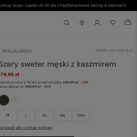
rot
Kup teraz i zapłać do 30 dni z PayPo
Darmowe zwroty w salonach
Wróć do:
Swetry
P25WF-2X-009-S-0
Szary sweter męski z kaszmirem
179,99 zł
Najniższa cena z 30 dni przed obniżką:
249,99 zł
-28%
Cena regularna:
359,99 zł
-50%
M
L
XL
XXL
XXXL
Sprawdź jaki rozmiar wybrać