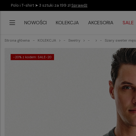
Polo i T-shirt ➤ 3 sztuki za 199 zł
Sprawdź
NOWOŚCI
KOLEKCJA
AKCESORIA
SALE
Strona główna
KOLEKCJA
Swetry
Szary sweter męs
-20% z kodem: SALE-20