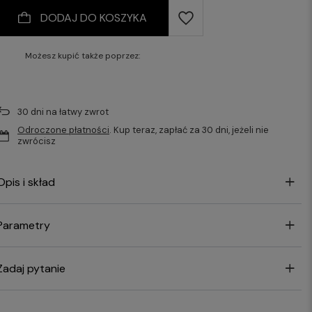
DODAJ DO KOSZYKA
Możesz kupić także poprzez:
30
dni na łatwy zwrot
Odroczone płatności
. Kup teraz, zapłać za 30 dni, jeżeli nie
zwrócisz
Opis i skład
Parametry
Zadaj pytanie