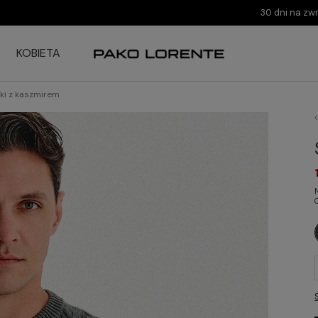
30 dni na zw
KOBIETA
ki z kaszmirem