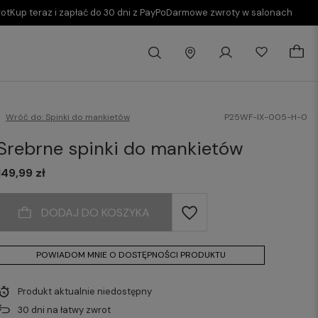
rot
Kup teraz i zapłać do 30 dni z PayPo
Darmowe zwroty w salonach
Wróć do:
Spinki do mankietów
P25WF-IX-005-H-0
Srebrne spinki do mankietów
149,99 zł
DODAJ DO KOSZYKA
POWIADOM MNIE O DOSTĘPNOŚCI PRODUKTU
Produkt aktualnie niedostępny
30
dni na łatwy zwrot