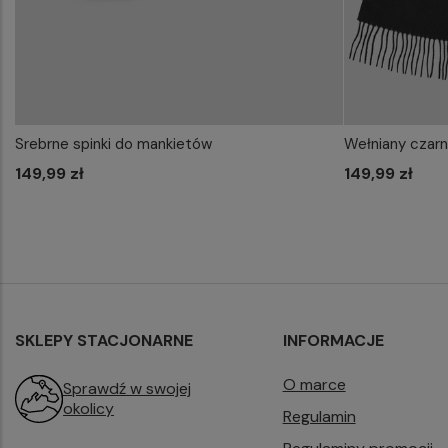
Srebrne spinki do mankietów
Wełniany czarn
WYBIERZ ROZMIAR DO KOSZYKA
WYB
149,99 zł
one size
149,99 zł
SKLEPY STACJONARNE
INFORMACJE
O marce
Sprawdź w swojej
okolicy
Regulamin