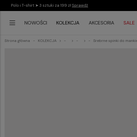
Polo i T-shirt ➤ 3 sztuki za 199 zł
Sprawdź
NOWOŚCI
KOLEKCJA
AKCESORIA
SALE
Strona główna
KOLEKCJA
Srebrne spinki do mank