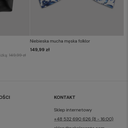
Niebieska mucha męska folklor
KOSZYKA
WYBIERZ ROZMIAR DO KOSZYKA
149,99 zł
one size
iżką:
149,99 zł
OŚCI
KONTAKT
Sklep internetowy
+48 532 690 626 (8 - 16:00)