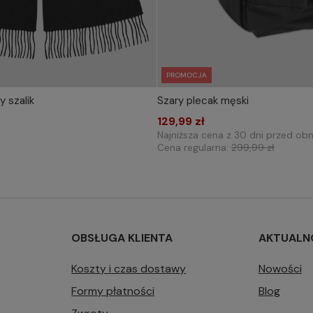
PROMOCJA
y szalik
Szary plecak męski
IERZ ROZMIAR DO KOSZYKA
WYBIERZ ROZMIAR DO 
one size
129,99 zł
one size
Najniższa cena z 30 dni przed obn
Cena regularna:
299,99 zł
OBSŁUGA KLIENTA
AKTUALN
Koszty i czas dostawy
Nowości
Formy płatności
Blog