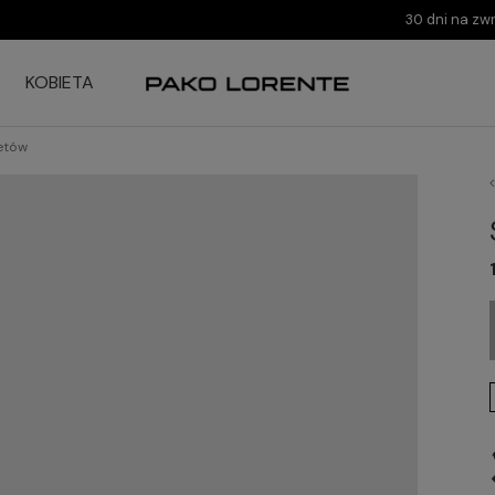
30 dni na zw
KOBIETA
ietów