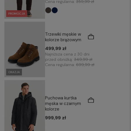
Cena regularna:
359,99 zł
PROMOCJA
Trzewiki męskie w
kolorze brązowym
499,99 zł
Najniższa cena z 30 dni
przed obniżką:
349,99 zł
Cena regularna:
699,99 zł
OKAZJA
Puchowa kurtka
męska w czarnym
kolorze
999,99 zł