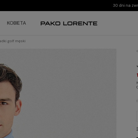
30 dni na zw
KOBIETA
adki golf męski