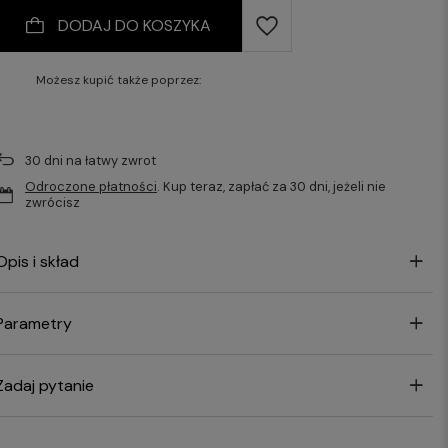
DODAJ DO KOSZYKA
Możesz kupić także poprzez:
30
dni na łatwy zwrot
Odroczone płatności
. Kup teraz, zapłać za 30 dni, jeżeli nie
zwrócisz
Opis i skład
Parametry
Zadaj pytanie