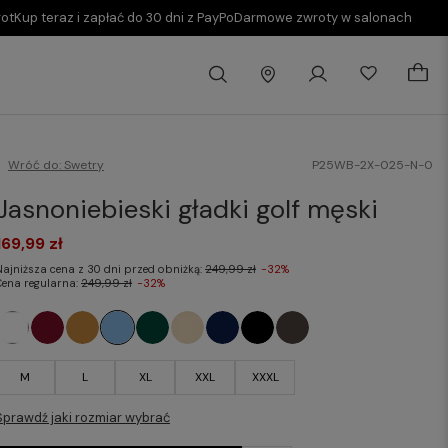
rot
Kup teraz i zapłać do 30 dni z PayPo
Darmowe zwroty w salonach
Wróć do:
Swetry
P25WB-2X-025-N-0
Jasnoniebieski gładki golf męski
169,99 zł
Najniższa cena z 30 dni przed obniżką:
249,99 zł
-32%
Cena regularna:
249,99 zł
-32%
M
L
XL
XXL
XXXL
Sprawdź jaki rozmiar wybrać