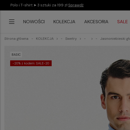
Polo i T-shirt ➤ 3 sztuki za 199 zł
Sprawdź
NOWOŚCI
KOLEKCJA
AKCESORIA
SALE
Strona główna
KOLEKCJA
Swetry
Jasnoniebieski gł
BASIC
-20% z kodem: SALE-20