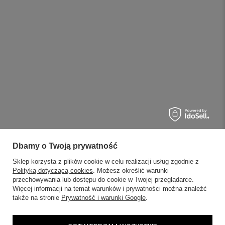
Dbamy o Twoją prywatność
Sklep korzysta z plików cookie w celu realizacji usług zgodnie z
Polityką dotyczącą cookies
. Możesz określić warunki
przechowywania lub dostępu do cookie w Twojej przeglądarce.
Więcej informacji na temat warunków i prywatności można znaleźć
także na stronie
Prywatność i warunki Google
.