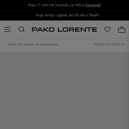
Polo i T-shirt ➤ 3 sztuki za 199 zł
Sprawdź
Kup teraz i zapłać do 30 dni z PayPo
Wróć do:
Spinki do mankietów
P25WF-IX-011-H-0