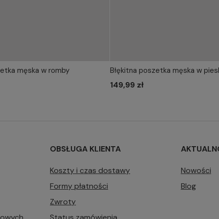
zetka męska w romby
Błękitna poszetka męska w pies
IERZ ROZMIAR DO KOSZYKA
WYBIERZ ROZMIAR DO 
one size
149,99 zł
one size
OBSŁUGA KLIENTA
AKTUALN
Koszty i czas dostawy
Nowości
Formy płatności
Blog
Zwroty
bowych
Status zamówienia