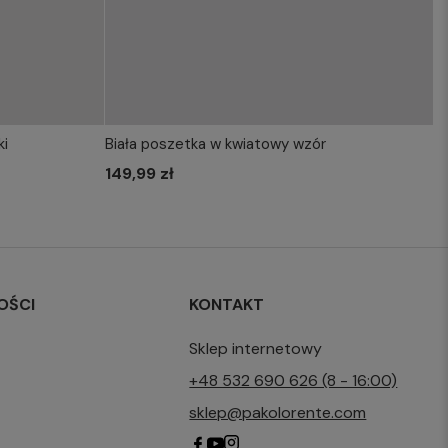
ki
Biała poszetka w kwiatowy wzór
KOSZYKA
WYBIERZ ROZMIAR DO KOSZYKA
149,99 zł
one size
OŚCI
KONTAKT
Sklep internetowy
+48 532 690 626 (8 - 16:00)
sklep@pakolorente.com