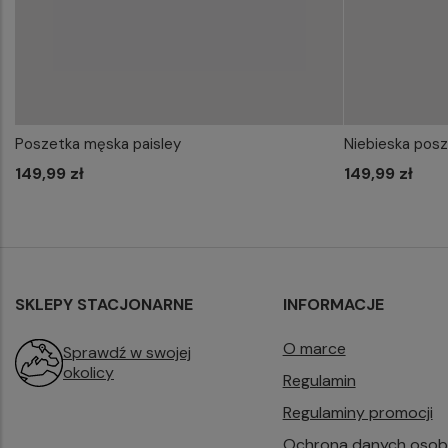
Poszetka męska paisley
Niebieska pos
WYBIERZ ROZMIAR DO KOSZYKA
WYB
149,99 zł
one size
149,99 zł
SKLEPY STACJONARNE
INFORMACJE
O marce
Sprawdź w swojej
okolicy
Regulamin
Regulaminy promocji
Ochrona danych oso