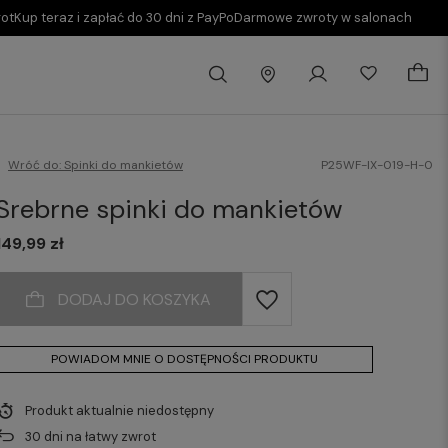
rot
Kup teraz i zapłać do 30 dni z PayPo
Darmowe zwroty w salonach
Wróć do:
Spinki do mankietów
P25WF-IX-019-H-0
Srebrne spinki do mankietów
149,99 zł
DODAJ DO KOSZYKA
POWIADOM MNIE O DOSTĘPNOŚCI PRODUKTU
Produkt aktualnie niedostępny
30
dni na łatwy zwrot