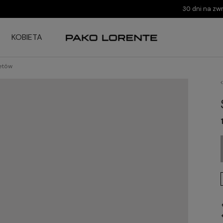
30 dni na zw
KOBIETA
ietów