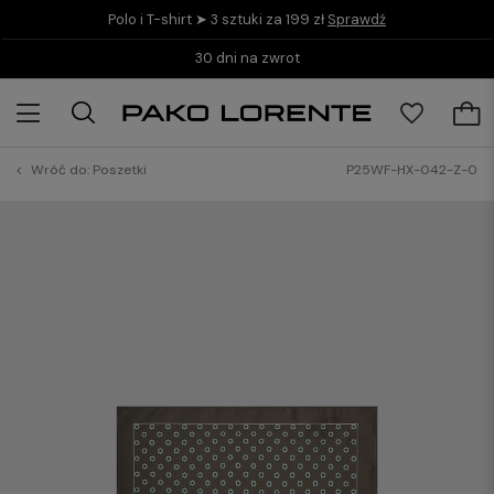
Polo i T-shirt ➤ 3 sztuki za 199 zł
Sprawdź
30 dni na zwrot
Wróć do:
Poszetki
P25WF-HX-042-Z-0