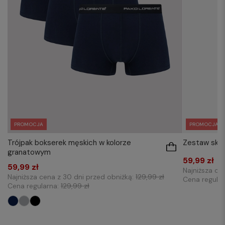
PROMOCJA
PROMOCJA
Trójpak bokserek męskich w kolorze
Zestaw ska
granatowym
59,99 zł
59,99 zł
Najniższa ce
Najniższa cena z 30 dni przed obniżką:
129,99 zł
Cena regula
Cena regularna:
129,99 zł