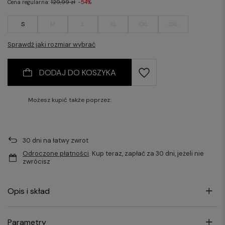
Cena regularna:
129,99 zł
-54%
S
M
L
XL
XXL
3XL
Sprawdź jaki rozmiar wybrać
DODAJ DO KOSZYKA
Możesz kupić także poprzez:
30
dni na łatwy zwrot
Odroczone płatności
. Kup teraz, zapłać za 30 dni, jeżeli nie
zwrócisz
Opis i skład
Parametry