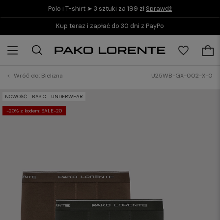
Polo i T-shirt ➤ 3 sztuki za 199 zł
Sprawdź
Kup teraz i zapłać do 30 dni z PayPo
Wróć do:
Bielizna
U25WB-GX-002-X-0
NOWOŚĆ
BASIC
UNDERWEAR
-20% z kodem: SALE-20