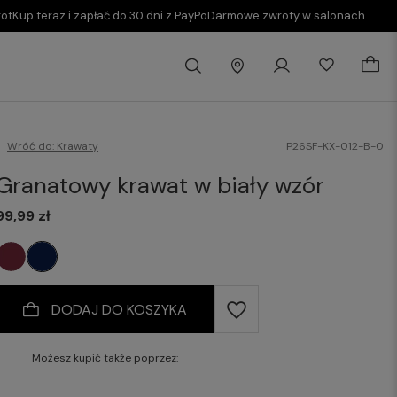
rot
Kup teraz i zapłać do 30 dni z PayPo
Darmowe zwroty w salonach
Wróć do:
Krawaty
P26SF-KX-012-B-0
Granatowy krawat w biały wzór
99,99 zł
DODAJ DO KOSZYKA
Możesz kupić także poprzez: