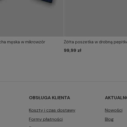
ha męska w mikrowzór
Żółta poszetka w drobną pepitk
IERZ ROZMIAR DO KOSZYKA
WYBIERZ ROZMIAR DO 
one size
99,99 zł
one size
OBSŁUGA KLIENTA
AKTUALN
Koszty i czas dostawy
Nowości
Formy płatności
Blog