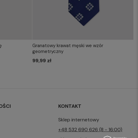
ę
Granatowy krawat męski we wzór
KOSZYKA
WYBIERZ ROZMIAR DO KOSZYKA
geometryczny
one size
99,99 zł
OŚCI
KONTAKT
Sklep internetowy
+48 532 690 626 (8 - 16:00)