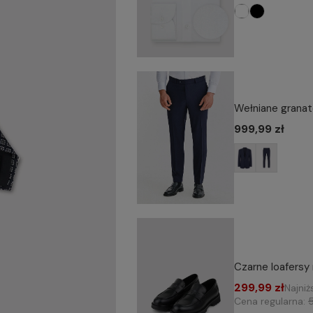
Wełniane granat
999,99 zł
Czarne loafersy
299,99 zł
Najniż
Cena regularna: