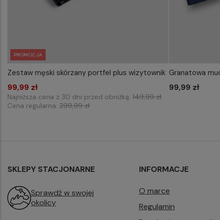
PROMOCJA
Zestaw męski skórzany portfel plus wizytownik
Granatowa muc
WYBIERZ ROZMIAR DO KOSZYKA
WYB
99,99 zł
one size
99,99 zł
Najniższa cena z 30 dni przed obniżką:
149,99 zł
Cena regularna:
299,99 zł
SKLEPY STACJONARNE
INFORMACJE
O marce
Sprawdź w swojej
okolicy
Regulamin