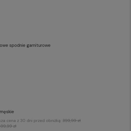
owe spodnie garniturowe
 męskie
sza cena z 30 dni przed obniżką:
399,99 zł
599,99 zł