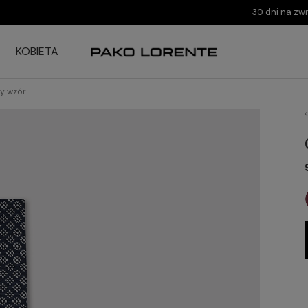
30 dni na zw
KOBIETA
ły wzór