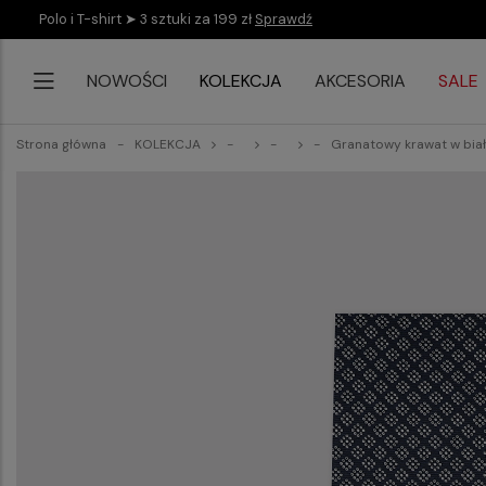
Polo i T-shirt ➤ 3 sztuki za 199 zł
Sprawdź
NOWOŚCI
KOLEKCJA
AKCESORIA
SALE
Strona główna
KOLEKCJA
Granatowy krawat w bia