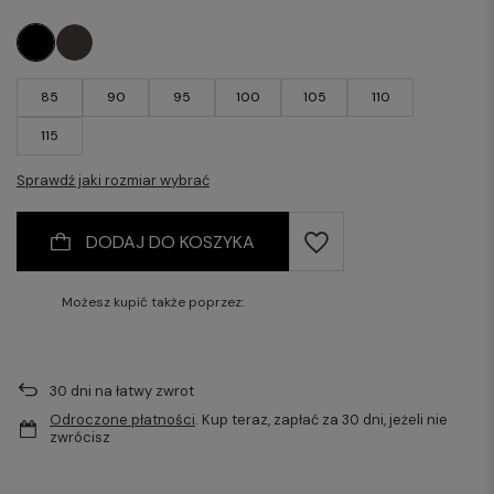
85
90
95
100
105
110
115
Sprawdź jaki rozmiar wybrać
DODAJ DO KOSZYKA
Możesz kupić także poprzez:
30
dni na łatwy zwrot
Odroczone płatności
. Kup teraz, zapłać za 30 dni, jeżeli nie
zwrócisz