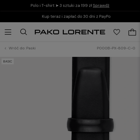
Polo i T-shirt ➤ 3 sztuki za 199 zł
Sprawdź
Kup teraz i zapłać do 30 dni z PayPo
Wróć do:
Paski
P000B-PX-809-C-0
BASIC