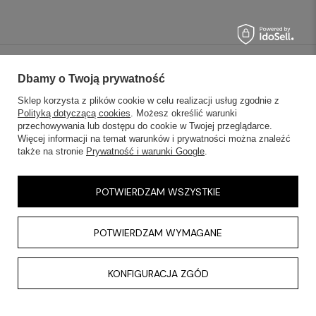
SKLEPY STACJONARNE
Dbamy o Twoją prywatność
Sklep korzysta z plików cookie w celu realizacji usług zgodnie z
INFORMACJE
Polityką dotyczącą cookies
. Możesz określić warunki
przechowywania lub dostępu do cookie w Twojej przeglądarce.
Więcej informacji na temat warunków i prywatności można znaleźć
OBSŁUGA KLIENTA
także na stronie
Prywatność i warunki Google
.
AKTUALNOŚCI
POTWIERDZAM WSZYSTKIE
KONTAKT
POTWIERDZAM WYMAGANE
KONFIGURACJA ZGÓD