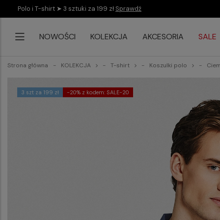
Polo i T-shirt ➤ 3 sztuki za 199 zł
Sprawdź
NOWOŚCI
KOLEKCJA
AKCESORIA
SALE
Strona główna
KOLEKCJA
T-shirt
Koszulki polo
Ciem
3 szt za 199 zł
-20% z kodem: SALE-20