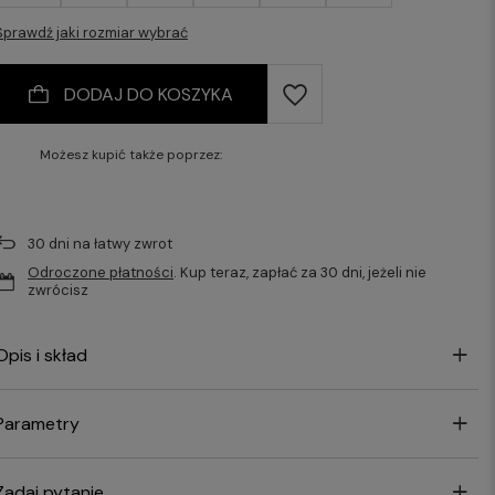
Sprawdź jaki rozmiar wybrać
DODAJ DO KOSZYKA
Możesz kupić także poprzez:
30
dni na łatwy zwrot
Odroczone płatności
. Kup teraz, zapłać za 30 dni, jeżeli nie
zwrócisz
Opis i skład
Parametry
Zadaj pytanie