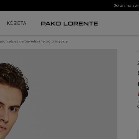
30 dni na zw
KOBIETA
noniebieskie bawełniane polo męskie