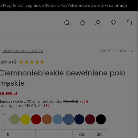
rot
Kup teraz i zapłać do 30 dni z PayPo
Darmowe zwroty w salonach
Wróć do:
Koszulki Polo
P26SF-TX-003-I-0
Opinie (1)
Ciemnoniebieskie bawełniane polo
męskie
99,99 zł
Najniższa cena z 30 dni przed obniżką:
149,99 zł
-33%
Cena regularna:
149,99 zł
-33%
S
M
L
XL
XXL
3XL