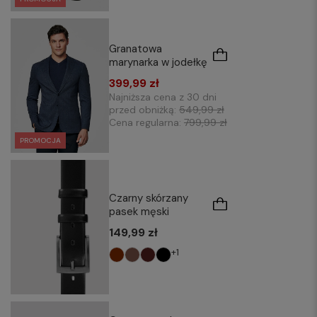
Granatowa
marynarka w jodełkę
399,99 zł
Najniższa cena z 30 dni
przed obniżką:
549,99 zł
Cena regularna:
799,99 zł
PROMOCJA
Czarny skórzany
pasek męski
149,99 zł
+1