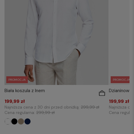
PROMOCJA
PROMOCJA
Dzianinowa 
Biała koszula z lnem
199,99 zł
199,99 zł
Najniższa ce
Najniższa cena z 30 dni przed obniżką:
299,99 zł
Cena regula
Cena regularna:
299,99 zł