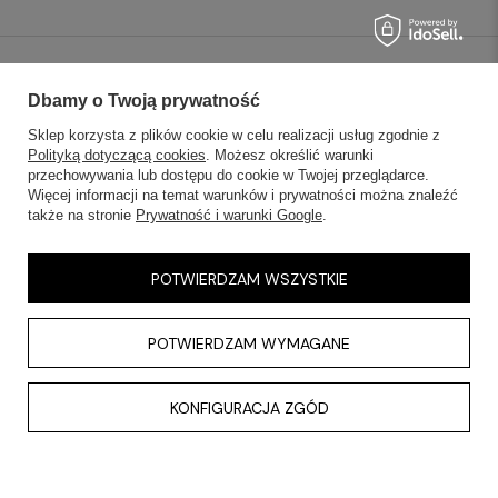
SKLEPY STACJONARNE
Dbamy o Twoją prywatność
Sklep korzysta z plików cookie w celu realizacji usług zgodnie z
INFORMACJE
Polityką dotyczącą cookies
. Możesz określić warunki
przechowywania lub dostępu do cookie w Twojej przeglądarce.
OBSŁUGA KLIENTA
Więcej informacji na temat warunków i prywatności można znaleźć
także na stronie
Prywatność i warunki Google
.
AKTUALNOŚCI
POTWIERDZAM WSZYSTKIE
KONTAKT
POTWIERDZAM WYMAGANE
KONFIGURACJA ZGÓD