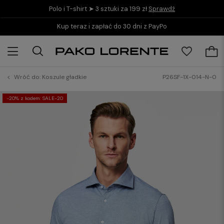
Polo i T-shirt ➤ 3 sztuki za 199 zł
Sprawdź
Kup teraz i zapłać do 30 dni z PayPo
Wróć do:
Koszule gładkie
P26SF-1X-014-N-0
-20% z kodem: SALE-20