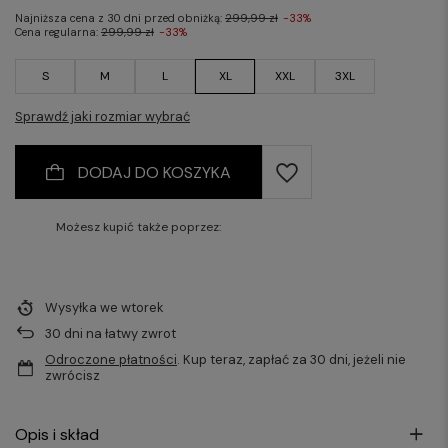
Najniższa cena z 30 dni przed obniżką:
299,99 zł
-33%
Cena regularna:
299,99 zł
-33%
S
M
L
XL
XXL
3XL
Sprawdź jaki rozmiar wybrać
DODAJ DO KOSZYKA
Możesz kupić także poprzez:
Wysyłka
we wtorek
30
dni na łatwy zwrot
Odroczone płatności
. Kup teraz, zapłać za 30 dni, jeżeli nie
zwrócisz
Opis i skład