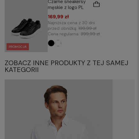
Czarne sneakersy
męskie z logo PL
169,99 zł
Najniższa cena z 30 dni
przed obniżką:
199,99 zł
Cena regularna:
399,99 zł
PROMOCJA
ZOBACZ INNE PRODUKTY Z TEJ SAMEJ
KATEGORII