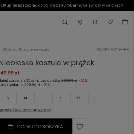
rot
Kup teraz i zapłać do 30 dni z PayPo
Darmowe zwroty w salonach
Wróć do:
Koszule we wzory
P26SF-1X-019-N-0
Niebieska koszula w prążek
149,99 zł
Najniższa cena z 30 dni przed obniżką:
299,99 zł
-50%
Cena regularna:
299,99 zł
-50%
S
M
L
XL
XXL
3XL
Sprawdź jaki rozmiar wybrać
DODAJ DO KOSZYKA