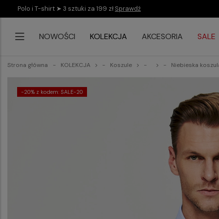
Polo i T-shirt ➤ 3 sztuki za 199 zł
Sprawdź
NOWOŚCI
KOLEKCJA
AKCESORIA
SALE
Strona główna
KOLEKCJA
Koszule
Niebieska koszul
-20% z kodem: SALE-20