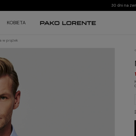
30 dni na zw
KOBIETA
a w prążek