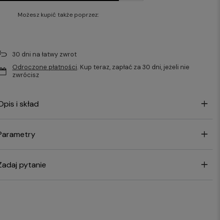
Możesz kupić także poprzez:
30
dni na łatwy zwrot
Odroczone płatności
. Kup teraz, zapłać za 30 dni, jeżeli nie
zwrócisz
Opis i skład
Parametry
Zadaj pytanie