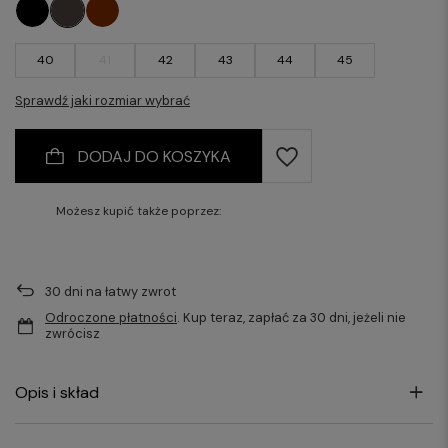
40
41
42
43
44
45
Sprawdź jaki rozmiar wybrać
DODAJ DO KOSZYKA
Możesz kupić także poprzez:
30
dni na łatwy zwrot
Odroczone płatności
. Kup teraz, zapłać za 30 dni, jeżeli nie
zwrócisz
Opis i skład