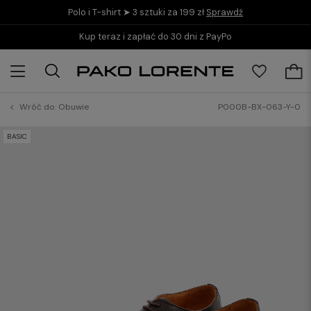
Polo i T-shirt ➤ 3 sztuki za 199 zł
Sprawdź
Kup teraz i zapłać do 30 dni z PayPo
Wróć do:
Obuwie
P000B-BX-063-Y-0
BASIC