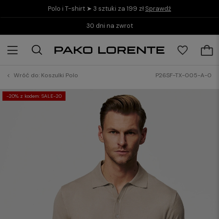
Polo i T-shirt ➤ 3 sztuki za 199 zł
Sprawdź
30 dni na zwrot
Wróć do:
Koszulki Polo
P26SF-TX-005-A-0
-20% z kodem: SALE-20