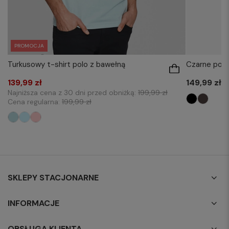
PROMOCJA
Turkusowy t-shirt polo z bawełną
Czarne polo
139,99 zł
149,99 zł
Najniższa cena z 30 dni przed obniżką:
199,99 zł
Cena regularna:
199,99 zł
SKLEPY STACJONARNE
INFORMACJE
OBSŁUGA KLIENTA