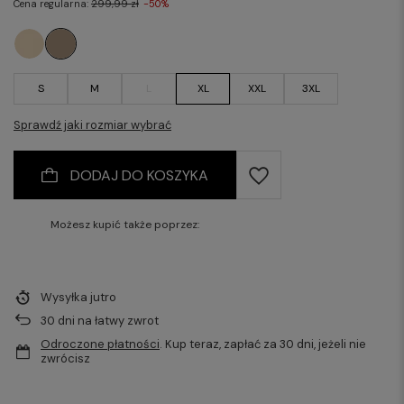
Cena regularna:
299,99 zł
-50%
S
M
L
XL
XXL
3XL
Sprawdź jaki rozmiar wybrać
DODAJ DO KOSZYKA
Możesz kupić także poprzez:
Wysyłka
jutro
30
dni na łatwy zwrot
Odroczone płatności
. Kup teraz, zapłać za 30 dni, jeżeli nie
zwrócisz