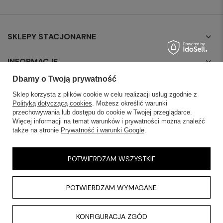
SKLEPY STACJONARNE
INFORMACJE
Dbamy o Twoją prywatność
OBSŁUGA KLIENTA
Sklep korzysta z plików cookie w celu realizacji usług zgodnie z
Polityką dotyczącą cookies
. Możesz określić warunki
AKTUALNOŚCI
przechowywania lub dostępu do cookie w Twojej przeglądarce.
Więcej informacji na temat warunków i prywatności można znaleźć
także na stronie
Prywatność i warunki Google
.
KONTAKT
POTWIERDZAM WSZYSTKIE
POTWIERDZAM WYMAGANE
KONFIGURACJA ZGÓD