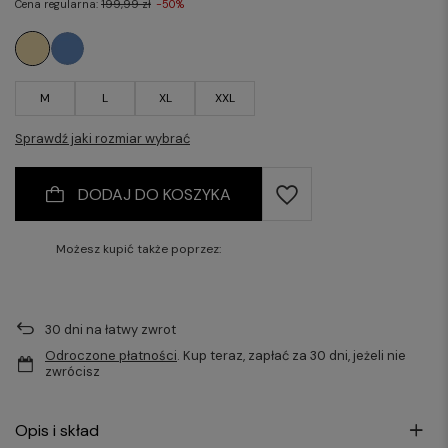
Cena regularna:
199,99 zł
-50%
M
L
XL
XXL
Sprawdź jaki rozmiar wybrać
DODAJ DO KOSZYKA
Możesz kupić także poprzez:
30
dni na łatwy zwrot
Odroczone płatności
. Kup teraz, zapłać za 30 dni, jeżeli nie
zwrócisz
Opis i skład