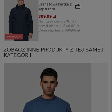
Granatowa kurtka z
kapturem
399,99 zł
Najniższa cena z 30 dni
przed obniżką:
549,99 zł
Cena regularna:
799,99 zł
PROMOCJA
ZOBACZ INNE PRODUKTY Z TEJ SAMEJ
KATEGORII