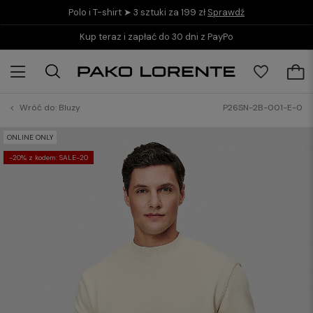
Polo i T-shirt ➤ 3 sztuki za 199 zł
Sprawdź
Kup teraz i zapłać do 30 dni z PayPo
Wróć do:
Bluzy
P26SN-2B-001-E-0
ONLINE ONLY
-20% z kodem: SALE-20