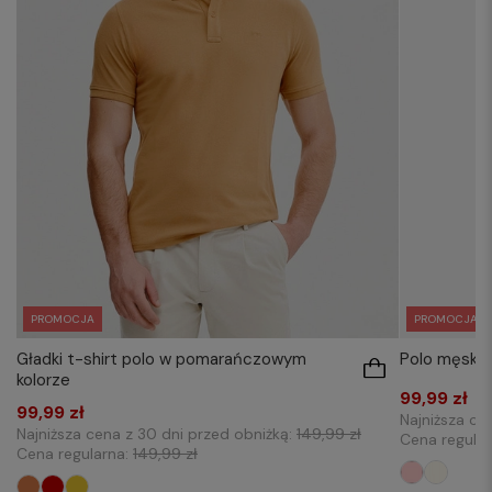
PROMOCJA
PROMOCJA
Gładki t-shirt polo w pomarańczowym
Polo męskie
kolorze
99,99 zł
99,99 zł
Najniższa ce
Najniższa cena z 30 dni przed obniżką:
149,99 zł
Cena regula
Cena regularna:
149,99 zł