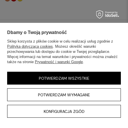
SKLEPY STACJONARNE
Dbamy o Twoją prywatność
Sklep korzysta z plików cookie w celu realizacji usług zgodnie z
INFORMACJE
Polityką dotyczącą cookies
. Możesz określić warunki
przechowywania lub dostępu do cookie w Twojej przeglądarce.
Więcej informacji na temat warunków i prywatności można znaleźć
OBSŁUGA KLIENTA
także na stronie
Prywatność i warunki Google
.
AKTUALNOŚCI
POTWIERDZAM WSZYSTKIE
KONTAKT
POTWIERDZAM WYMAGANE
KONFIGURACJA ZGÓD