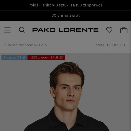
Polo i T-shirt ➤ 3 sztuki za 199 zł
Sprawdź
30 dni na zwrot
Wróć do:
Koszulki Polo
P26SF-TX-017-C-0
3 szt za 199 zł
-20% z kodem: SALE-20