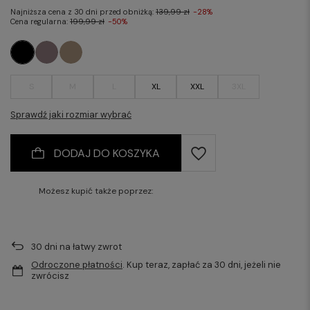
Najniższa cena z 30 dni przed obniżką:
139,99 zł
-28%
Cena regularna:
199,99 zł
-50%
S
M
L
XL
XXL
3XL
Sprawdź jaki rozmiar wybrać
DODAJ DO KOSZYKA
Możesz kupić także poprzez:
30
dni na łatwy zwrot
Odroczone płatności
. Kup teraz, zapłać za 30 dni, jeżeli nie
zwrócisz