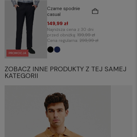
Czarne spodnie
casual
149,99 zł
Najniższa cena z 30 dni
przed obniżką:
199,99 zł
Cena regularna:
299,99 zł
PROMOCJA
ZOBACZ INNE PRODUKTY Z TEJ SAMEJ
KATEGORII