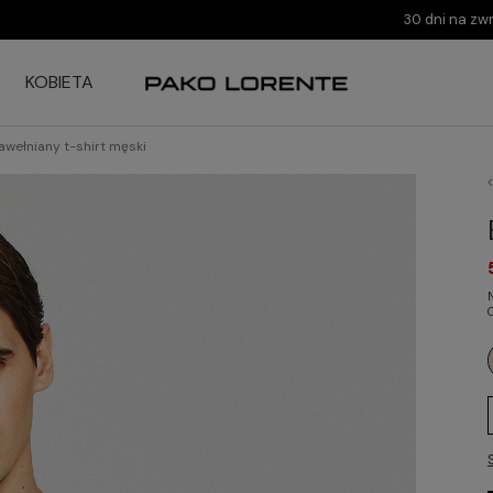
30 dni na zw
KOBIETA
wełniany t-shirt męski