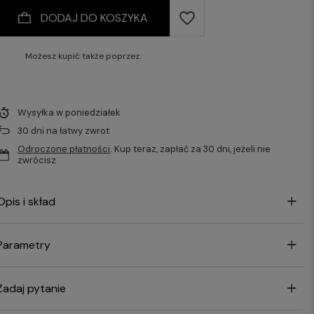
DODAJ DO KOSZYKA
Możesz kupić także poprzez:
Wysyłka
w poniedziałek
30
dni na łatwy zwrot
Odroczone płatności
. Kup teraz, zapłać za 30 dni, jeżeli nie
zwrócisz
Opis i skład
Parametry
Zadaj pytanie