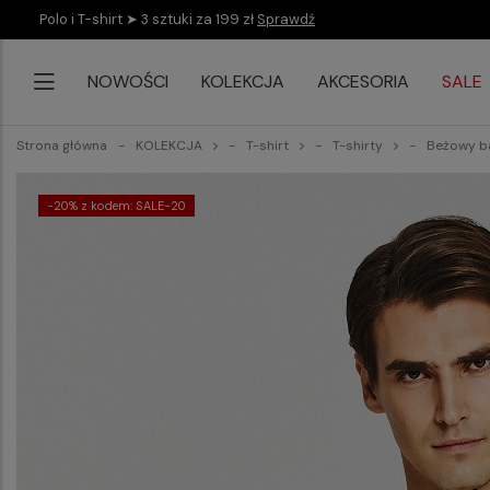
Polo i T-shirt ➤ 3 sztuki za 199 zł
Sprawdź
NOWOŚCI
KOLEKCJA
AKCESORIA
SALE
Strona główna
KOLEKCJA
T-shirt
T-shirty
Beżowy ba
-20% z kodem: SALE-20