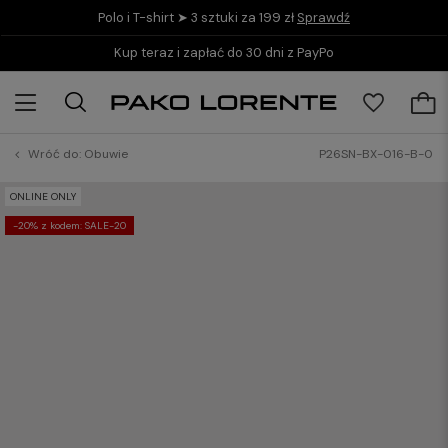
Polo i T-shirt ➤ 3 sztuki za 199 zł
Sprawdź
Kup teraz i zapłać do 30 dni z PayPo
Wróć do:
Obuwie
P26SN-BX-016-B-0
ONLINE ONLY
-20% z kodem: SALE-20