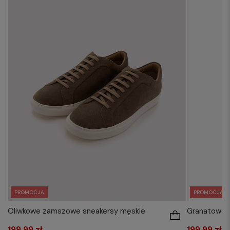
PROMOCJA
PROMOCJA
Oliwkowe zamszowe sneakersy męskie
Granatowe 
199,99 zł
199,99 zł