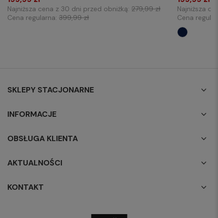
Najniższa cena z 30 dni przed obniżką:
279,99 zł
Najniższa ce
Cena regularna:
399,99 zł
Cena regula
SKLEPY STACJONARNE
INFORMACJE
OBSŁUGA KLIENTA
AKTUALNOŚCI
KONTAKT