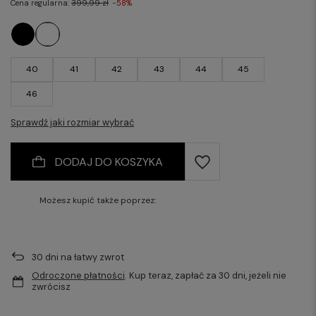
Cena regularna:
399,99 zł
-58%
40
41
42
43
44
45
46
Sprawdź jaki rozmiar wybrać
DODAJ DO KOSZYKA
Możesz kupić także poprzez:
30
dni na łatwy zwrot
Odroczone płatności
. Kup teraz, zapłać za 30 dni, jeżeli nie
zwrócisz