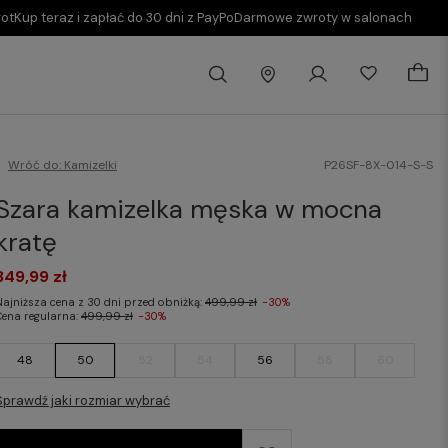
rot
Kup teraz i zapłać do 30 dni z PayPo
Darmowe zwroty w salonach
Wróć do:
Kamizelki
P26SF-8X-014-S-S
Szara kamizelka męska w mocna
kratę
349,99 zł
Najniższa cena z 30 dni przed obniżką:
499,99 zł
-30%
Cena regularna:
499,99 zł
-30%
48
50
52
54
56
58
60
Sprawdź jaki rozmiar wybrać