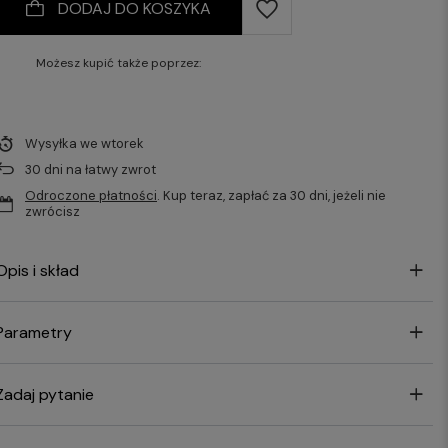
DODAJ DO KOSZYKA
Możesz kupić także poprzez:
Wysyłka
we wtorek
30
dni na łatwy zwrot
Odroczone płatności
. Kup teraz, zapłać za 30 dni, jeżeli nie
zwrócisz
Opis i skład
Parametry
Zadaj pytanie