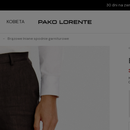
30 dni na zw
KOBIETA
Brązowe lniane spodnie garniturowe