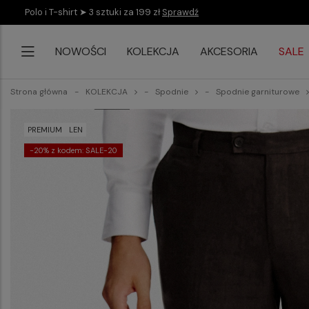
Polo i T-shirt ➤ 3 sztuki za 199 zł
Sprawdź
NOWOŚCI
KOLEKCJA
AKCESORIA
SALE
Strona główna
KOLEKCJA
Spodnie
Spodnie garniturowe
PREMIUM
LEN
-20% z kodem: SALE-20