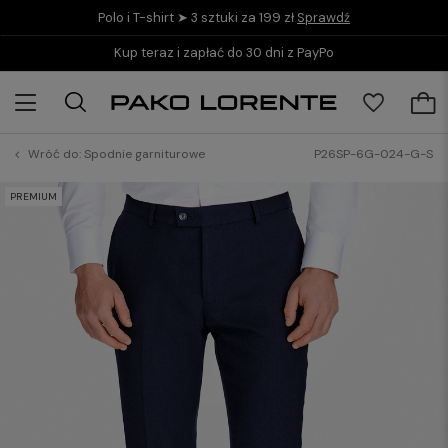
Polo i T-shirt ➤ 3 sztuki za 199 zł
Sprawdź
Kup teraz i zapłać do 30 dni z PayPo
Wróć do:
Spodnie garniturowe
P26SP-6G-024-G-S
PREMIUM