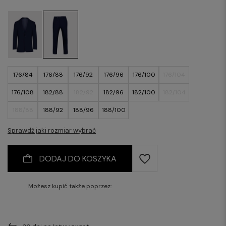
176/84
176/88
176/92
176/96
176/100
176/104
176/108
182/88
182/92
182/96
182/100
182/104
188/88
188/92
188/96
188/100
Sprawdź jaki rozmiar wybrać
DODAJ DO KOSZYKA
Możesz kupić także poprzez: