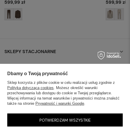
599,99 zł
599,99 zł
SKLEPY STACJONARNE
INFORMACJE
Dbamy o Twoją prywatność
OBSŁUGA KLIENTA
Sklep korzysta z plików cookie w celu realizacji usług zgodnie z
Polityką dotyczącą cookies
. Możesz określić warunki
przechowywania lub dostępu do cookie w Twojej przeglądarce.
AKTUALNOŚCI
Więcej informacji na temat warunków i prywatności można znaleźć
także na stronie
Prywatność i warunki Google
.
KONTAKT
POTWIERDZAM WSZYSTKIE