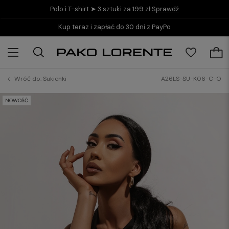
Polo i T-shirt ➤ 3 sztuki za 199 zł
Sprawdź
Kup teraz i zapłać do 30 dni z PayPo
Wróć do:
Sukienki
A26LS-SU-K06-C-O
NOWOŚĆ