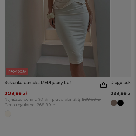
PROMOCJA
Sukienka damska MEDI jasny beż
Długa sukie
209,99 zł
239,99 zł
Najniższa cena z 30 dni przed obniżką:
269,99 zł
Cena regularna:
269,99 zł