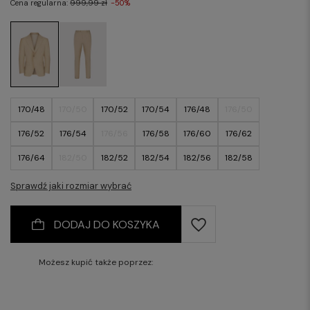
Cena regularna:
999,99 zł
-50%
170/48
170/50
170/52
170/54
176/48
176/50
176/52
176/54
176/56
176/58
176/60
176/62
176/64
182/50
182/52
182/54
182/56
182/58
182/60
Sprawdź jaki rozmiar wybrać
DODAJ DO KOSZYKA
Możesz kupić także poprzez: