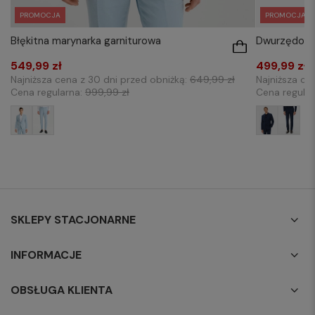
PROMOCJA
PROMOCJA
Błękitna marynarka garniturowa
Dwurzędowa 
549,99 zł
499,99 zł
Najniższa cena z 30 dni przed obniżką:
649,99 zł
Najniższa ce
Cena regularna:
999,99 zł
Cena regula
SKLEPY STACJONARNE
INFORMACJE
OBSŁUGA KLIENTA