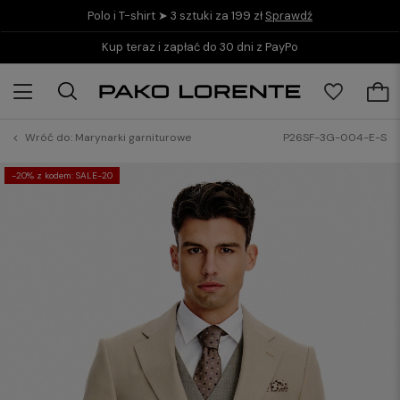
Polo i T-shirt ➤ 3 sztuki za 199 zł
Sprawdź
Kup teraz i zapłać do 30 dni z PayPo
Wróć do:
Marynarki garniturowe
P26SF-3G-004-E-S
-20% z kodem: SALE-20