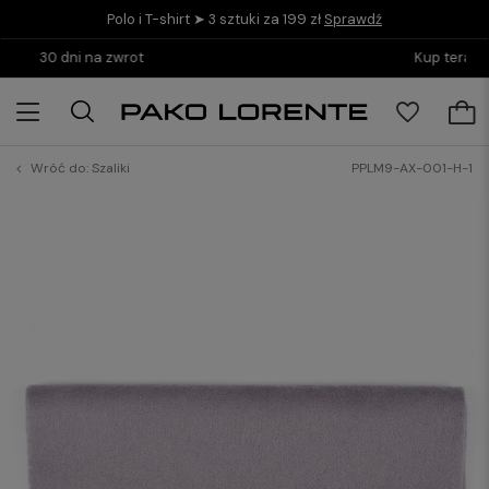
Polo i T-shirt ➤ 3 sztuki za 199 zł
Sprawdź
Kup teraz i zapłać do 30 dni z PayPo
Wróć do:
Szaliki
PPLM9-AX-001-H-1