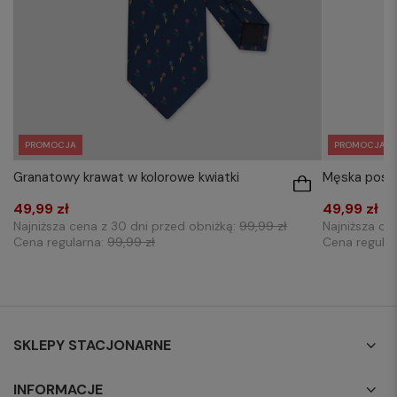
PROMOCJA
PROMOCJA
Granatowy krawat w kolorowe kwiatki
Męska posze
49,99 zł
49,99 zł
Najniższa cena z 30 dni przed obniżką:
99,99 zł
Najniższa ce
Cena regularna:
99,99 zł
Cena regula
SKLEPY STACJONARNE
INFORMACJE