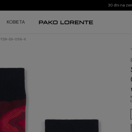
30 dni na zw
KOBIETA
DDTS9-SX-056-X