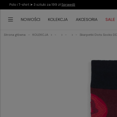
Polo i T-shirt ➤ 3 sztuki za 199 zł
Sprawdź
NOWOŚCI
KOLEKCJA
AKCESORIA
SALE
Strona główna
KOLEKCJA
Skarpetki Dots Socks 