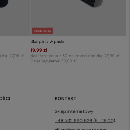
PROMOCJA
Skarpety w paski
KOSZYKA
WYBIERZ ROZMIAR DO KOSZYKA
19,99 zł
39-42
iżką:
27,99 zł
Najniższa cena z 30 dni przed obniżką:
27,99 zł
Cena regularna:
39,99 zł
OŚCI
KONTAKT
Sklep internetowy
+48 532 690 626 (8 - 16:00)
sklep@pakolorente.com