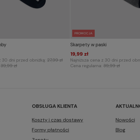
PROMOCJA
mby
Skarpety w paski
IERZ ROZMIAR DO KOSZYKA
WYBIERZ ROZMIAR DO 
39-42
19,99 zł
39-42
z 30 dni przed obniżką:
27,99 zł
Najniższa cena z 30 dni przed obn
:
39,99 zł
Cena regularna:
39,99 zł
OBSŁUGA KLIENTA
AKTUALN
Koszty i czas dostawy
Nowości
Formy płatności
Blog
Zwroty