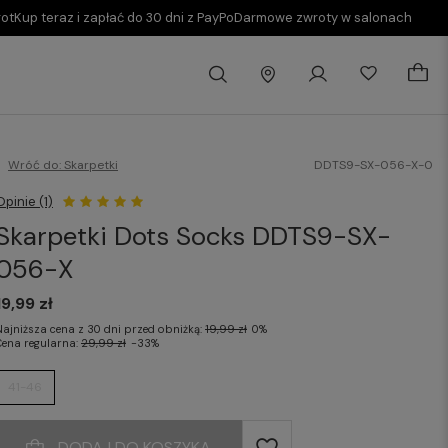
rot
Kup teraz i zapłać do 30 dni z PayPo
Darmowe zwroty w salonach
Wróć do:
Skarpetki
DDTS9-SX-056-X-0
Opinie (1)
Skarpetki Dots Socks DDTS9-SX-
056-X
19,99 zł
Najniższa cena z 30 dni przed obniżką:
19,99 zł
0%
Cena regularna:
29,99 zł
-33%
41-46
DODAJ DO KOSZYKA