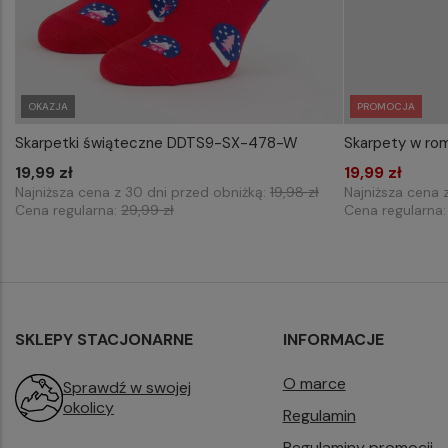
OKAZJA
PROMOCJA
Skarpetki świąteczne DDTS9-SX-478-W
Skarpety w ro
WYBIERZ ROZMIAR DO KOSZYKA
WYB
19,99 zł
43-46
19,99 zł
Najniższa cena z 30 dni przed obniżką:
19,98 zł
Najniższa cena 
Cena regularna:
29,99 zł
Cena regularna
SKLEPY STACJONARNE
INFORMACJE
O marce
Sprawdź w swojej
okolicy
Regulamin
Regulaminy promocji