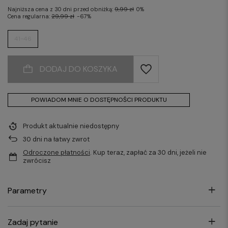
Najniższa cena z 30 dni przed obniżką:
9,99 zł
0%
Cena regularna:
29,99 zł
-67%
41-46
DODAJ DO KOSZYKA
POWIADOM MNIE O DOSTĘPNOŚCI PRODUKTU
Produkt aktualnie niedostępny
30
dni na łatwy zwrot
Odroczone płatności
. Kup teraz, zapłać za 30 dni, jeżeli nie
zwrócisz
Parametry
Zadaj pytanie