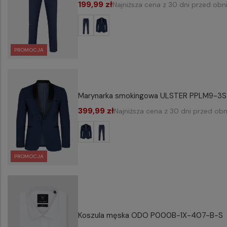
199,99 zł
Najniższa cena z 30 dni przed obn
PROMOCJA
Marynarka smokingowa ULSTER PPLM9-3
399,99 zł
Najniższa cena z 30 dni przed obn
PROMOCJA
Koszula męska ODO P000B-1X-407-B-S