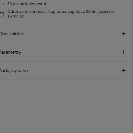
30
dni na łatwy zwrot
Odroczone płatności
. Kup teraz, zapłać za 30 dni, jeżeli nie
zwrócisz
Opis i skład
Parametry
Zadaj pytanie