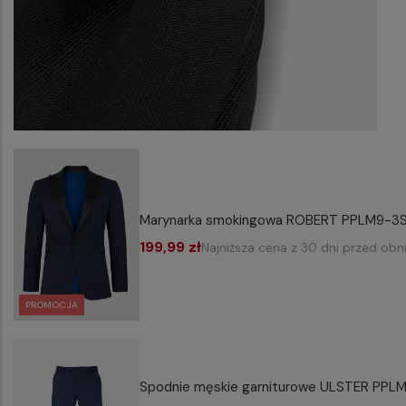
Marynarka smokingowa ROBERT PPLM9-3
199,99 zł
Najniższa cena z 30 dni przed obn
PROMOCJA
Spodnie męskie garniturowe ULSTER PP