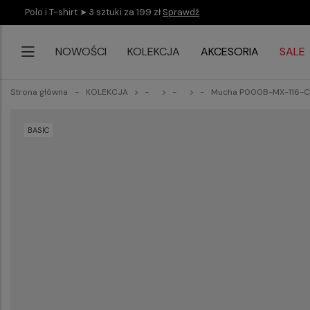
Polo i T-shirt ➤ 3 sztuki za 199 zł
Sprawdź
NOWOŚCI
KOLEKCJA
AKCESORIA
SALE
Strona główna
KOLEKCJA
Mucha P000B-MX-116-C
BASIC