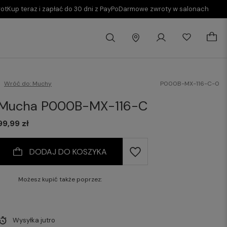
rot
Kup teraz i zapłać do 30 dni z PayPo
Darmowe zwroty w salonach
Wróć do:
Muchy
P000B-MX-116-C-0
Mucha P000B-MX-116-C
99,99 zł
DODAJ DO KOSZYKA
Możesz kupić także poprzez:
Wysyłka
jutro