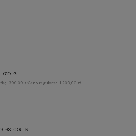
S-010-G
iżką:
399,99 zł
Cena regularna:
1 299,99 zł
LM9-6S-005-N