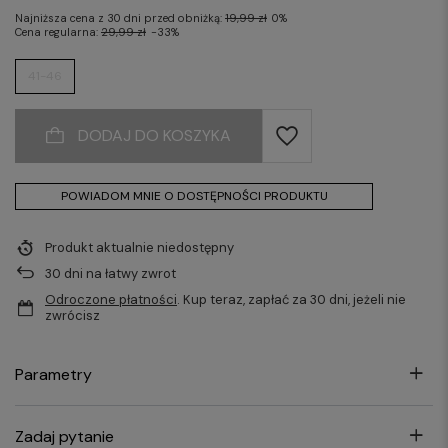
Najniższa cena z 30 dni przed obniżką:
19,99 zł
0%
Cena regularna:
29,99 zł
-33%
41-46
DODAJ DO KOSZYKA
POWIADOM MNIE O DOSTĘPNOŚCI PRODUKTU
Produkt aktualnie niedostępny
30
dni na łatwy zwrot
Odroczone płatności
. Kup teraz, zapłać za 30 dni, jeżeli nie
zwrócisz
Parametry
Zadaj pytanie