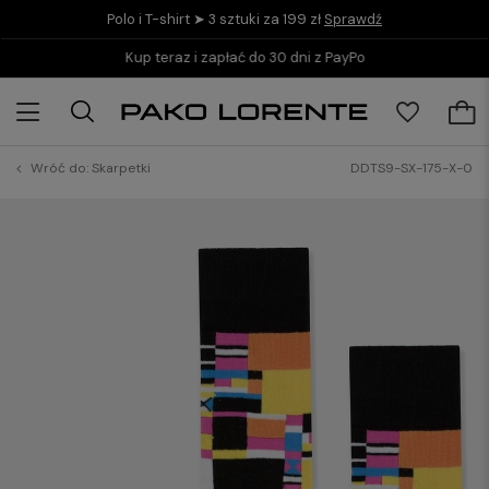
Polo i T-shirt ➤ 3 sztuki za 199 zł
Sprawdź
Kup teraz i zapłać do 30 dni z PayPo
Wróć do:
Skarpetki
DDTS9-SX-175-X-0