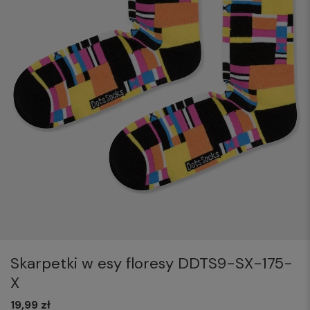
Skarpetki w esy floresy DDTS9-SX-175-
X
19,99 zł