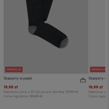
PROMOCJA
PROMOCJA
Skarpety w paski
Skarpety w
19,99 zł
19,99 zł
Najniższa cena z 30 dni przed obniżką:
27,99 zł
Najniższa ce
Cena regularna:
39,99 zł
Cena regula