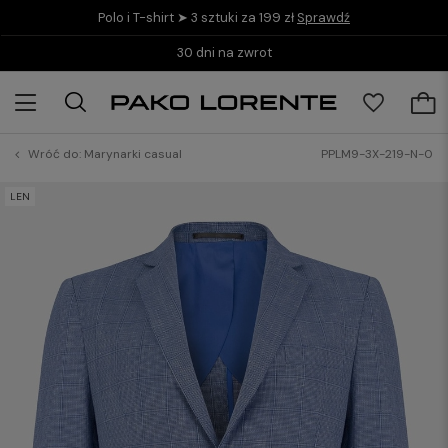
Polo i T-shirt ➤ 3 sztuki za 199 zł
Sprawdź
30 dni na zwrot
Wróć do:
Marynarki casual
PPLM9-3X-219-N-0
LEN