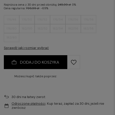
Najniższa cena z 30 dni przed obniżką:
249,99 zł
0%
Cena regularna:
799,99 zł
-69%
176/48
176/50
176/52
176/54
176/56
176/58
176/60
182/50
182/52
182/54
182/56
182/58
182/60
Sprawdź jaki rozmiar wybrać
DODAJ DO KOSZYKA
Możesz kupić także poprzez:
30
dni na łatwy zwrot
Odroczone płatności
. Kup teraz, zapłać za 30 dni, jeżeli nie
zwrócisz