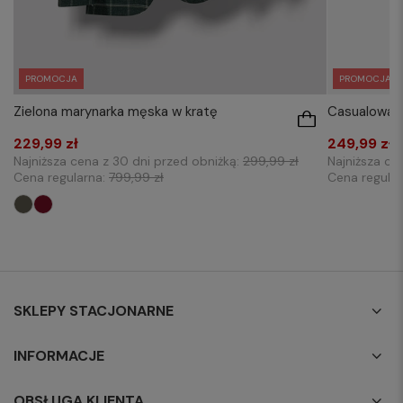
PROMOCJA
PROMOCJA
Zielona marynarka męska w kratę
Casualowa 
229,99 zł
249,99 zł
Najniższa cena z 30 dni przed obniżką:
299,99 zł
Najniższa ce
Cena regularna:
799,99 zł
Cena regula
SKLEPY STACJONARNE
INFORMACJE
OBSŁUGA KLIENTA