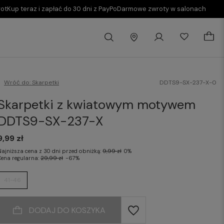
rot
Kup teraz i zapłać do 30 dni z PayPo
Darmowe zwroty w salonach
Wróć do:
Skarpetki
DDTS9-SX-237-X-0
Skarpetki z kwiatowym motywem
DDTS9-SX-237-X
9,99 zł
Najniższa cena z 30 dni przed obniżką:
9,99 zł
0%
Cena regularna:
29,99 zł
-67%
41-46
DODAJ DO KOSZYKA