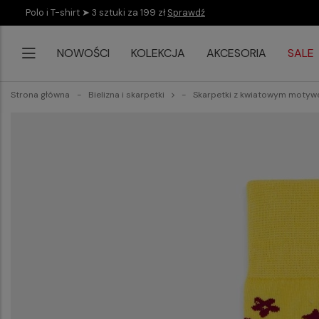
Polo i T-shirt ➤ 3 sztuki za 199 zł
Sprawdź
NOWOŚCI
KOLEKCJA
AKCESORIA
SALE
Strona główna
Bielizna i skarpetki
Skarpetki z kwiatowym moty