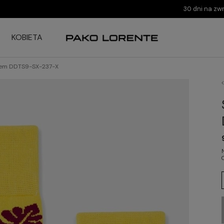
30 dni na zw
KOBIETA
wem DDTS9-SX-237-X