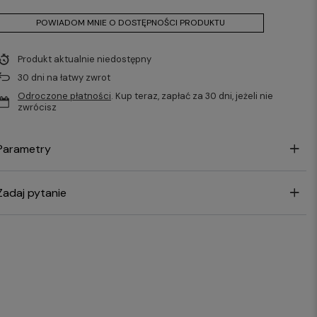
POWIADOM MNIE O DOSTĘPNOŚCI PRODUKTU
Produkt aktualnie niedostępny
30
dni na łatwy zwrot
Odroczone płatności
. Kup teraz, zapłać za 30 dni, jeżeli nie
zwrócisz
Parametry
Zadaj pytanie