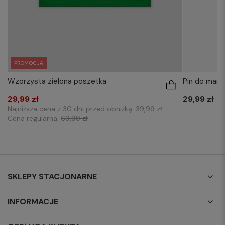
PROMOCJA
Wzorzysta zielona poszetka
Pin do mary
29,99 zł
29,99 zł
Najniższa cena z 30 dni przed obniżką:
39,99 zł
Cena regularna:
69,99 zł
SKLEPY STACJONARNE
INFORMACJE