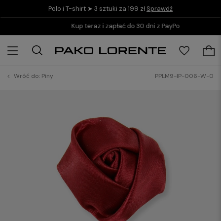
Polo i T-shirt ➤ 3 sztuki za 199 zł
Sprawdź
Kup teraz i zapłać do 30 dni z PayPo
Wróć do:
Piny
PPLM9-IP-006-W-0