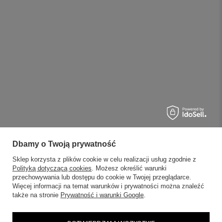
Dbamy o Twoją prywatność
Sklep korzysta z plików cookie w celu realizacji usług zgodnie z
Polityką dotyczącą cookies
. Możesz określić warunki
przechowywania lub dostępu do cookie w Twojej przeglądarce.
Więcej informacji na temat warunków i prywatności można znaleźć
także na stronie
Prywatność i warunki Google
.