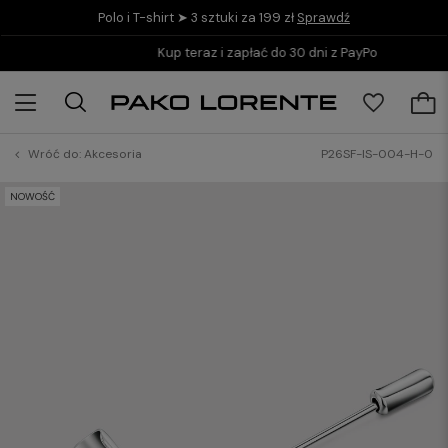
Polo i T-shirt ➤ 3 sztuki za 199 zł
Sprawdź
Kup teraz i zapłać do 30 dni z PayPo
Wróć do:
Akcesoria
P26SF-IS-004-H-0
NOWOŚĆ