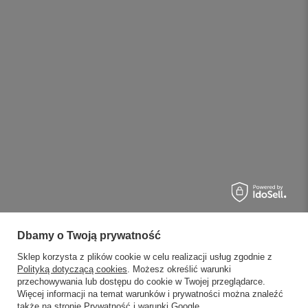
Dbamy o Twoją prywatność
Sklep korzysta z plików cookie w celu realizacji usług zgodnie z
Polityką dotyczącą cookies
. Możesz określić warunki
przechowywania lub dostępu do cookie w Twojej przeglądarce.
Więcej informacji na temat warunków i prywatności można znaleźć
także na stronie
Prywatność i warunki Google
.