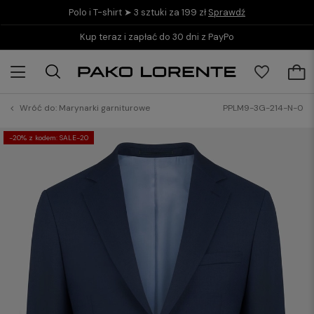
Polo i T-shirt ➤ 3 sztuki za 199 zł
Sprawdź
Kup teraz i zapłać do 30 dni z PayPo
Wróć do:
Marynarki garniturowe
PPLM9-3G-214-N-0
-20% z kodem: SALE-20