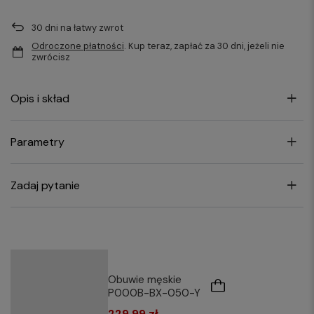
30
dni na łatwy zwrot
Odroczone płatności
. Kup teraz, zapłać za 30 dni, jeżeli nie
zwrócisz
Opis i skład
Parametry
Zadaj pytanie
Obuwie męskie
P000B-BX-050-Y
229,99 zł