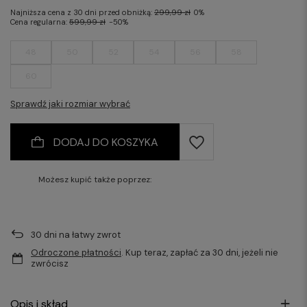
Najniższa cena z 30 dni przed obniżką:
299,99 zł
0%
Cena regularna:
599,99 zł
-50%
48
50
52
54
56
58
60
Sprawdź jaki rozmiar wybrać
DODAJ DO KOSZYKA
Możesz kupić także poprzez:
30
dni na łatwy zwrot
Odroczone płatności
. Kup teraz, zapłać za 30 dni, jeżeli nie
zwrócisz
Opis i skład