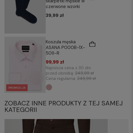
skarpetki męskie w
czerwone wzorki
39,99 zł
Koszula męska
ASANA P000B-1X-
509-R
99,99 zł
Najniższa cena z 30 dni
przed obniżką:
249,99 zł
Cena regularna:
249,99 zł
PROMOCJA
ZOBACZ INNE PRODUKTY Z TEJ SAMEJ
KATEGORII