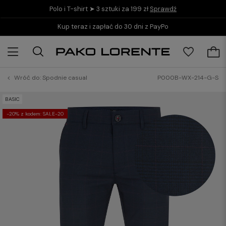
Polo i T-shirt ➤ 3 sztuki za 199 zł
Sprawdź
Kup teraz i zapłać do 30 dni z PayPo
Wróć do:
Spodnie casual
P000B-WX-214-G-S
BASIC
-20% z kodem: SALE-20