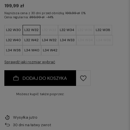
199,99 zł
Najniższa cena z 30 dni przed obniżką:
199,99 zł
0%
Cena regularna:
359,99 zł
-44%
L32 W30
L32 W32
L32 W33
L32 W34
L32 W36
L32 W38
L32 W40
L32 W42
L34 W32
L34 W33
L34 W34
L34 W36
L34 W38
L34 W40
L34 W42
Sprawdź jaki rozmiar wybrać
DODAJ DO KOSZYKA
Możesz kupić także poprzez:
Wysyłka
jutro
30
dni na łatwy zwrot