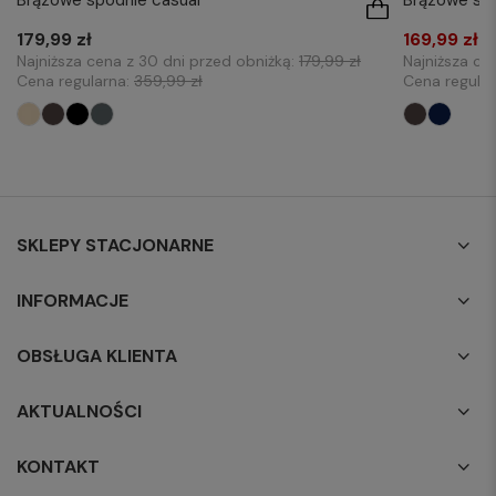
Brązowe sp
Brązowe spodnie casual
169,99 zł
179,99 zł
Najniższa ce
Najniższa cena z 30 dni przed obniżką:
179,99 zł
Cena regula
Cena regularna:
359,99 zł
SKLEPY STACJONARNE
INFORMACJE
OBSŁUGA KLIENTA
AKTUALNOŚCI
KONTAKT