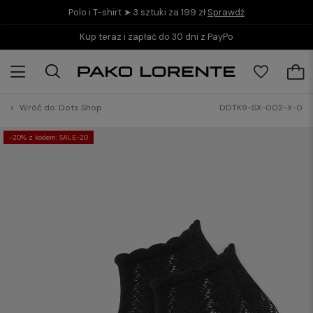
Polo i T-shirt ➤ 3 sztuki za 199 zł
Sprawdź
Kup teraz i zapłać do 30 dni z PayPo
Wróć do:
Dots Shop
DDTK9-SX-002-X-0
-20% z kodem: SALE-20