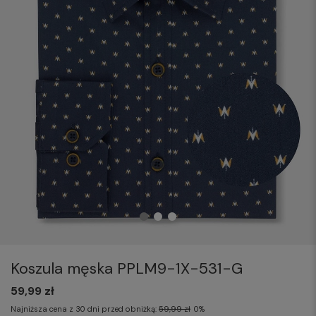
Koszula męska PPLM9-1X-531-G
59,99 zł
Najniższa cena z 30 dni przed obniżką:
59,99 zł
0%