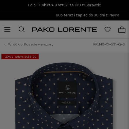
Polo i T-shirt ➤ 3 sztuki za 199 zł
Sprawdź
Kup teraz i zapłać do 30 dni z PayPo
Wróć do:
Koszule we wzory
PPLM9-1X-531-G-S
-20% z kodem: SALE-20