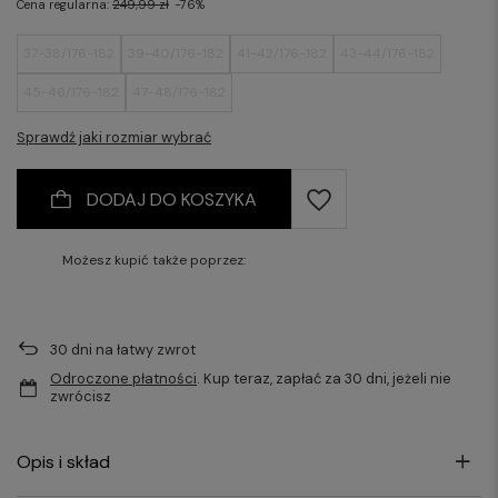
Cena regularna:
249,99 zł
-76%
37-38/176-182
39-40/176-182
41-42/176-182
43-44/176-182
45-46/176-182
47-48/176-182
Sprawdź jaki rozmiar wybrać
DODAJ DO KOSZYKA
Możesz kupić także poprzez:
30
dni na łatwy zwrot
Odroczone płatności
. Kup teraz, zapłać za 30 dni, jeżeli nie
zwrócisz
Opis i skład