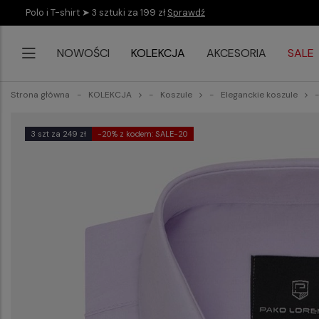
Polo i T-shirt ➤ 3 sztuki za 199 zł
Sprawdź
NOWOŚCI
KOLEKCJA
AKCESORIA
SALE
Strona główna
KOLEKCJA
Koszule
Eleganckie koszule
3 szt za 249 zł
-20% z kodem: SALE-20