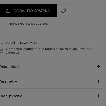
DODAJ DO KOSZYKA
Możesz kupić także poprzez:
30
dni na łatwy zwrot
Odroczone płatności
. Kup teraz, zapłać za 30 dni, jeżeli nie
zwrócisz
Opis i skład
Parametry
Zadaj pytanie