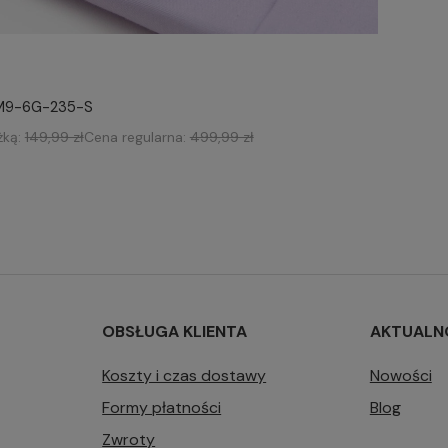
LM9-6G-235-S
żką:
149,99 zł
Cena regularna:
499,99 zł
OBSŁUGA KLIENTA
AKTUALN
Koszty i czas dostawy
Nowości
Formy płatności
Blog
Zwroty