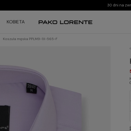
30 dni na zw
KOBIETA
Koszula męska PPLM9-1X-565-F