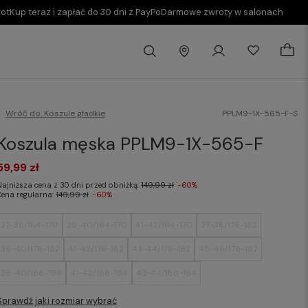
rot
Kup teraz i zapłać do 30 dni z PayPo
Darmowe zwroty w salonach
Wróć do:
Koszule gładkie
PPLM9-1X-565-F-S
Koszula męska PPLM9-1X-565-F
59,99 zł
Najniższa cena z 30 dni przed obniżką:
149,99 zł
-60%
Cena regularna:
149,99 zł
-60%
37-38/164-170
39-40/164-170
41-42/164-170
37-38/176-182
39-40/176-182
41-42/176-182
43-44/176-182
45-46/176-182
39-40/188-194
41-42/188-194
43-44/188-194
Sprawdź jaki rozmiar wybrać