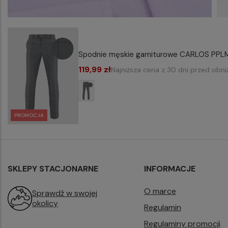
Spodnie męskie garniturowe CARLOS PP
119,99 zł
Najniższa cena z 30 dni przed obni
PROMOCJA
SKLEPY STACJONARNE
INFORMACJE
O marce
Sprawdź w swojej
okolicy
Regulamin
Regulaminy promocji