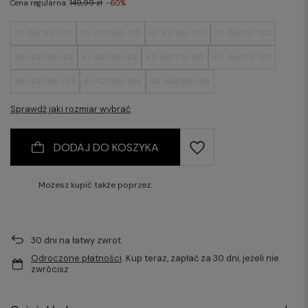
Cena regularna:
149,99 zł
-60%
37-38/164-170
39-40/164-170
41-42/164-170
37-38/176-182
39-40/176-182
41-42/176-182
43-44/176-182
45-46/176-182
39-40/188-194
41-42/188-194
43-44/188-194
Sprawdź jaki rozmiar wybrać
DODAJ DO KOSZYKA
Możesz kupić także poprzez:
30
dni na łatwy zwrot
Odroczone płatności
. Kup teraz, zapłać za 30 dni, jeżeli nie
zwrócisz