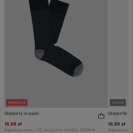
PROMOCJA
OKAZJA
Skarpety w paski
Skarpetki 
19,99 zł
19,99 zł
Najniższa cena z 30 dni przed obniżką:
27,99 zł
Najniższa ce