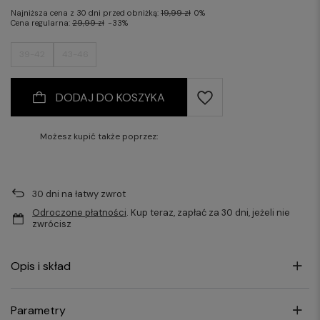
Najniższa cena z 30 dni przed obniżką:
19,99 zł
0%
Cena regularna:
29,99 zł
-33%
39-42
43-46
DODAJ DO KOSZYKA
Możesz kupić także poprzez:
30
dni na łatwy zwrot
Odroczone płatności
. Kup teraz, zapłać za 30 dni, jeżeli nie
zwrócisz
Opis i skład
Parametry