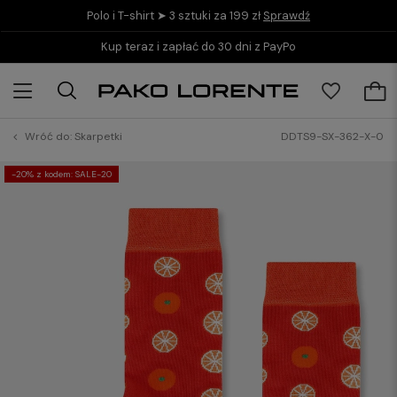
Polo i T-shirt ➤ 3 sztuki za 199 zł
Sprawdź
Kup teraz i zapłać do 30 dni z PayPo
Wróć do:
Skarpetki
DDTS9-SX-362-X-0
-20% z kodem: SALE-20