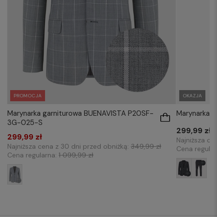
PROMOCJA
OKAZJA
Marynarka garniturowa BUENAVISTA P20SF-
Marynarka 
3G-025-S
299,99 zł
299,99 zł
Najniższa ce
Najniższa cena z 30 dni przed obniżką:
349,99 zł
Cena regula
Cena regularna:
1 099,99 zł