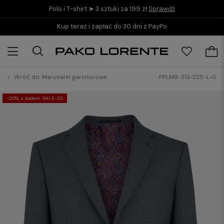
Polo i T-shirt ➤ 3 sztuki za 199 zł
Sprawdź
Kup teraz i zapłać do 30 dni z PayPo
Wróć do:
Marynarki garniturowe
PPLM9-3G-225-L-0
-20% z kodem: SALE-20