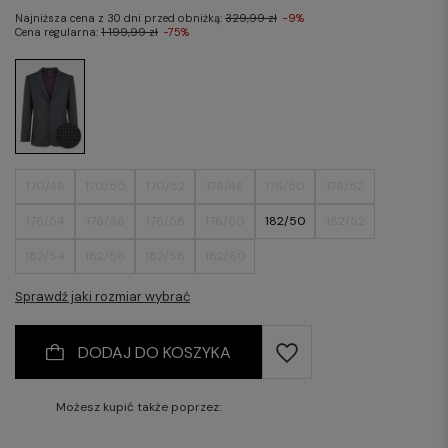
Najniższa cena z 30 dni przed obniżką:
329,99 zł
-9%
Cena regularna:
1 199,99 zł
-75%
170/48
170/50
170/52
176/48
176/50
176/52
176/54
176/56
176/58
176/60
182/50
182/52
182/54
182/56
182/58
182/60
Sprawdź jaki rozmiar wybrać
DODAJ DO KOSZYKA
Możesz kupić także poprzez: