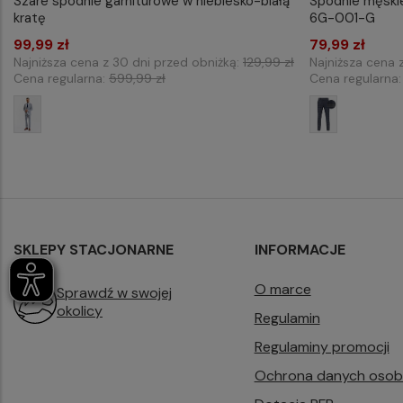
Spodnie męski
Szare spodnie garniturowe w niebiesko-białą
WYB
WYBIERZ ROZMIAR DO KOSZYKA
6G-001-G
kratę
170/80
176/84
176/100
176/104
176/108
79,99 zł
99,99 zł
Najniższa cena 
Najniższa cena z 30 dni przed obniżką:
129,99 zł
Cena regularna
Cena regularna:
599,99 zł
SKLEPY STACJONARNE
INFORMACJE
O marce
Sprawdź w swojej
okolicy
Regulamin
Regulaminy promocji
Ochrona danych oso