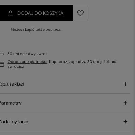
DODAJ DO KOSZYKA
Możesz kupić także poprzez:
30
dni na łatwy zwrot
Odroczone płatności
. Kup teraz, zapłać za 30 dni, jeżeli nie
zwrócisz
Opis i skład
Parametry
Zadaj pytanie