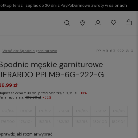
rot
Kup teraz i zapłać do 30 dni z PayPo
Darmowe zwroty w salonach
Wróć do:
Spodnie garniturowe
PPLM9-6G-222-G-0
Spodnie męskie garniturowe
JERARDO PPLM9-6G-222-G
89,99 zł
Najniższa cena z 30 dni przed obniżką:
99,99 zł
-10%
Cena regularna:
499,99 zł
-82%
170/84
170/88
170/92
176/84
176/88
176/92
176/96
176/100
176/104
182/88
182/92
182/96
182/100
182/104
Sprawdź jaki rozmiar wybrać