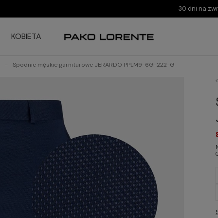
30 dni na zw
KOBIETA
Spodnie męskie garniturowe JERARDO PPLM9-6G-222-G