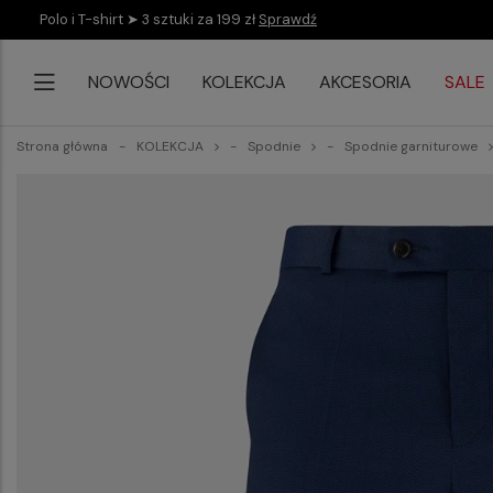
Polo i T-shirt ➤ 3 sztuki za 199 zł
Sprawdź
NOWOŚCI
KOLEKCJA
AKCESORIA
SALE
Strona główna
KOLEKCJA
Spodnie
Spodnie garniturowe