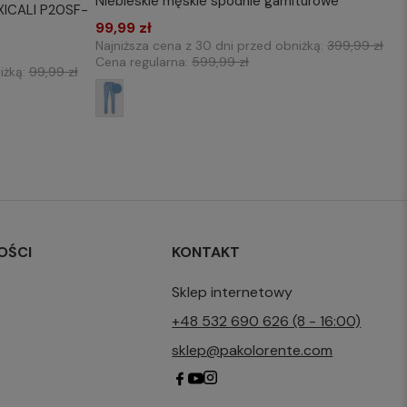
Niebieskie męskie spodnie garniturowe
WYBIERZ ROZMIAR DO KOSZYKA
XICALI P20SF-
KOSZYKA
99,99 zł
176/80
176/108
176/112
176/116
Najniższa cena z 30 dni przed obniżką:
399,99 zł
182/84
182/108
182/116
Cena regularna:
599,99 zł
iżką:
99,99 zł
OŚCI
KONTAKT
Sklep internetowy
+48 532 690 626 (8 - 16:00)
sklep@pakolorente.com