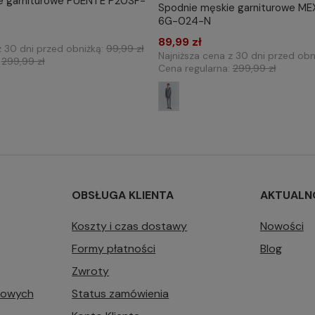
e garniturowe PUENTE P20SF-
IERZ ROZMIAR DO KOSZYKA
Spodnie męskie garniturowe ME
WYBIERZ ROZMIAR DO 
170/84
170/88
176/80
6G-024-N
170/80
176/80
89,99 zł
z 30 dni przed obniżką:
99,99 zł
Najniższa cena z 30 dni przed obn
:
299,99 zł
Cena regularna:
299,99 zł
OBSŁUGA KLIENTA
AKTUALN
Koszty i czas dostawy
Nowości
Formy płatności
Blog
Zwroty
bowych
Status zamówienia