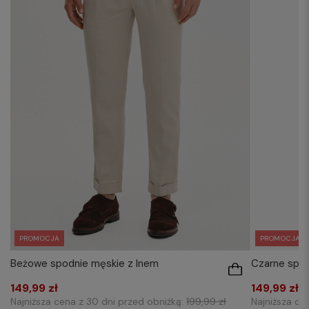
PROMOCJA
PROMOCJA
Beżowe spodnie męskie z lnem
Czarne spod
149,99 zł
149,99 zł
Najniższa cena z 30 dni przed obniżką:
199,99 zł
Najniższa ce