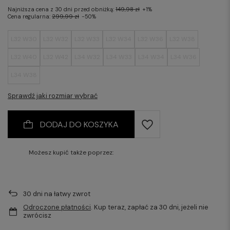
Najniższa cena z 30 dni przed obniżką:
149,98 zł
+1%
Cena regularna:
299,99 zł
-50%
L32 W30
L32 W32
L32 W33
L32 W34
L32 W36
L32 W38
L32 W40
L32 W42
L34 W32
L34 W33
L34 W34
L34 W36
L34 W38
Sprawdź jaki rozmiar wybrać
DODAJ DO KOSZYKA
Możesz kupić także poprzez:
30
dni na łatwy zwrot
Odroczone płatności
. Kup teraz, zapłać za 30 dni, jeżeli nie
zwrócisz