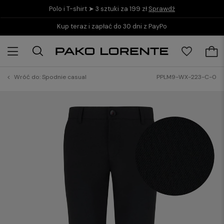
Polo i T-shirt ➤ 3 sztuki za 199 zł
Sprawdź
Kup teraz i zapłać do 30 dni z PayPo
Wróć do:
Spodnie casual
PPLM9-WX-223-C-0