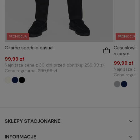
PROMOCJA
PROMOCJA
Czarne spodnie casual
Casualowe s
szarym
99,99 zł
99,99 zł
Najniższa cena z 30 dni przed obniżką:
299,99 zł
Najniższa ce
Cena regularna:
299,99 zł
Cena regula
SKLEPY STACJONARNE
INFORMACJE