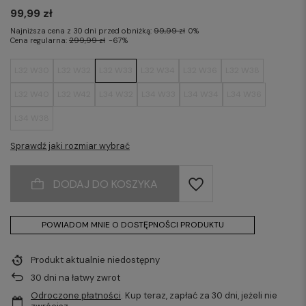
99,99 zł
Najniższa cena z 30 dni przed obniżką:
99,99 zł
0%
Cena regularna:
299,99 zł
-67%
L32 W30
L32 W32
L32 W33
L32 W34
L32 W36
L32 W38
L32 W40
L32 W42
L34 W32
L34 W33
L34 W34
L34 W36
L34 W38
Sprawdź jaki rozmiar wybrać
DODAJ DO KOSZYKA
POWIADOM MNIE O DOSTĘPNOŚCI PRODUKTU
Produkt aktualnie niedostępny
30
dni na łatwy zwrot
Odroczone płatności
. Kup teraz, zapłać za 30 dni, jeżeli nie